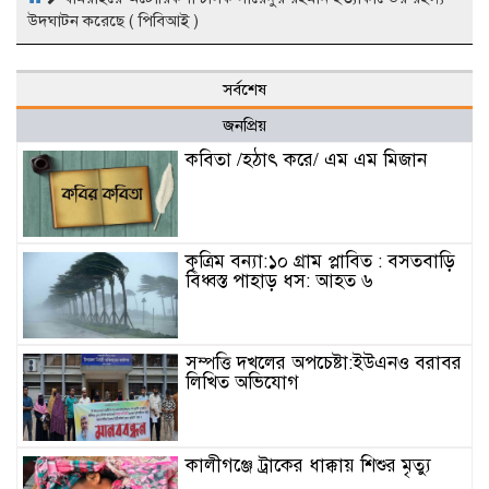
উদঘাটন করেছে ( পিবিআই )
সর্বশেষ
জনপ্রিয়
কবিতা /হঠাৎ করে/ এম এম মিজান
কৃত্রিম বন্যা:১০ গ্রাম প্লাবিত : বসতবাড়ি
বিধ্বস্ত পাহাড় ধস: আহত ৬
সম্পত্তি দখলের অপচেষ্টা:ইউএনও বরাবর
লিখিত অভিযোগ
কালীগঞ্জে ট্রাকের ধাক্কায় শিশুর মৃত্যু