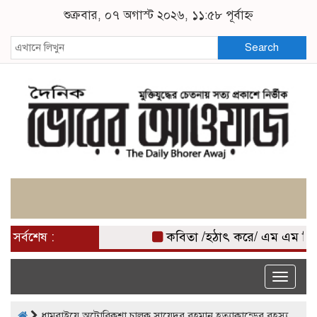
শুক্রবার, ০৭ অগাস্ট ২০২৬, ১১:৫৮ পূর্বাহ্ন
Search
সর্বশেষ :
কবিতা /হঠাৎ করে/ এম এম মি
Toggle
naviga
ধামরাইয়ে অটোরিকশা চালক সায়েদুর রহমান হত্যাকান্ডের রহস্য