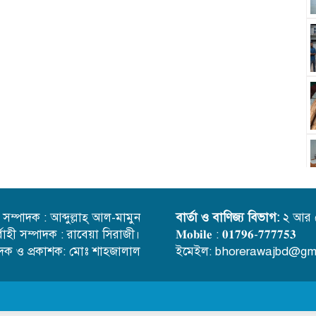
্ত সম্পাদক : আব্দুল্লাহ্ আল-মামুন
বার্তা ও বাণিজ্য বিভাগ:
২ আর 
র্বাহী সম্পাদক : রাবেয়া সিরাজী।
𝐌𝐨𝐛𝐢𝐥𝐞 : 𝟎𝟏𝟕𝟗𝟔-𝟕𝟕𝟕𝟕𝟓𝟑
াদক ও প্রকাশক: মোঃ শাহজালাল
ইমেইল: bhorerawajbd@gm