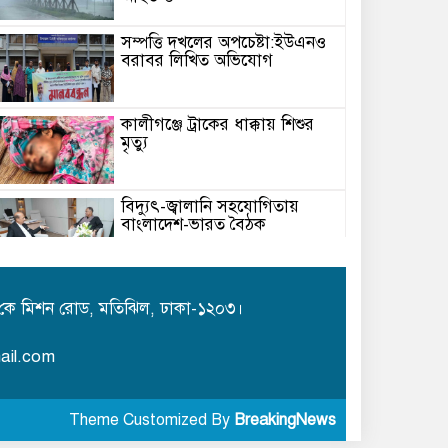
সম্পত্তি দখলের অপচেষ্টা:ইউএনও
বরাবর লিখিত অভিযোগ
কালীগঞ্জে ট্রাকের ধাক্কায় শিশুর
মৃত্যু
বিদ্যুৎ-জ্বালানি সহযোগিতায়
বাংলাদেশ-ভারত বৈঠক
মেঘনায় বিশ্ব মাতৃদুগ্ধ সপ্তাহ-২০২৬
উপলক্ষে সচেতনতামূলক কর্মসূচি
কে মিশন রোড, মতিঝিল, ঢাকা-১২০৩।
অনুষ্ঠিত
ail.com
আইএবিডির সঙ্গে ভারতীয় হাই
কমিশনারের মতবিনিময়
Theme Customized By
BreakingNews