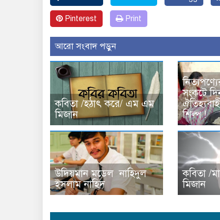
Pinterest
Print
আরো সংবাদ পড়ুন
নিত্যপণ্যে
সংকটে দি
কবিতা /হঠাৎ করে/ এম এম
ঐতিহ্যবাহী
মিজান
শিল্প !
উদিয়মান মডেল নাহিদুল
কবিতা /ম
ইসলাম নাহিদ
মিজান