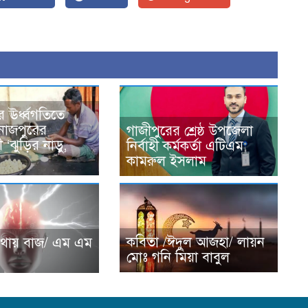
র ঊর্ধ্বগতিতে
নাজপুরের
গাজীপুরের শ্রেষ্ঠ উপজেলা
 ‘ঝুড়ির নাড়ু,
নির্বাহী কর্মকর্তা এটিএম
কামরুল ইসলাম
কবিতা /ঈদুল আজহা/ লায়ন
াথায় বাজ/ এম এম
মোঃ গনি মিয়া বাবুল