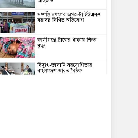
আহত ৬
সম্পত্তি দখলের অপচেষ্টা:ইউএনও
বরাবর লিখিত অভিযোগ
কালীগঞ্জে ট্রাকের ধাক্কায় শিশুর
মৃত্যু
বিদ্যুৎ-জ্বালানি সহযোগিতায়
বাংলাদেশ-ভারত বৈঠক
মেঘনায় বিশ্ব মাতৃদুগ্ধ সপ্তাহ-২০২৬
উপলক্ষে সচেতনতামূলক কর্মসূচি
অনুষ্ঠিত
আইএবিডির সঙ্গে ভারতীয় হাই
কমিশনারের মতবিনিময়