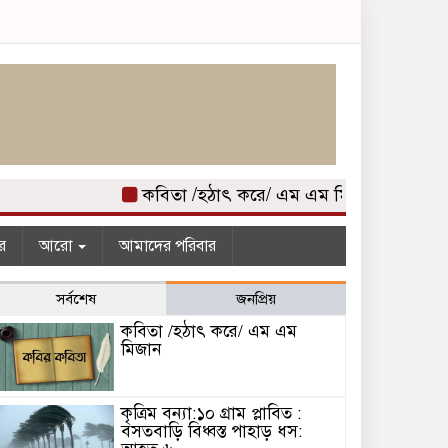
কবিতা /হঠাৎ করে/ এম এম মিজান
কৃত্রিম ব
র
আরো
আমাদের পরিবার
সর্বশেষ
জনপ্রিয়
কবিতা /হঠাৎ করে/ এম এম
মিজান
কৃত্রিম বন্যা:১০ গ্রাম প্লাবিত :
বসতবাড়ি বিধ্বস্ত পাহাড় ধস: