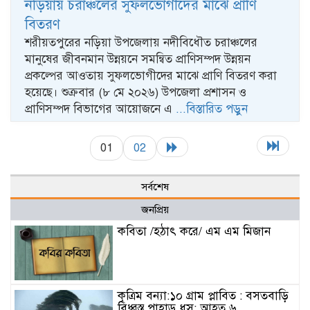
নড়িয়ায় চরাঞ্চলের সুফলভোগীদের মাঝে প্রাণি
বিতরণ
শরীয়তপুরের নড়িয়া উপজেলায় নদীবিধৌত চরাঞ্চলের
মানুষের জীবনমান উন্নয়নে সমন্বিত প্রাণিসম্পদ উন্নয়ন
প্রকল্পের আওতায় সুফলভোগীদের মাঝে প্রাণি বিতরণ করা
হয়েছে। শুক্রবার (৮ মে ২০২৬) উপজেলা প্রশাসন ও
প্রাণিসম্পদ বিভাগের আয়োজনে এ
...বিস্তারিত পড়ুন
01
02
সর্বশেষ
জনপ্রিয়
কবিতা /হঠাৎ করে/ এম এম মিজান
কৃত্রিম বন্যা:১০ গ্রাম প্লাবিত : বসতবাড়ি
বিধ্বস্ত পাহাড় ধস: আহত ৬