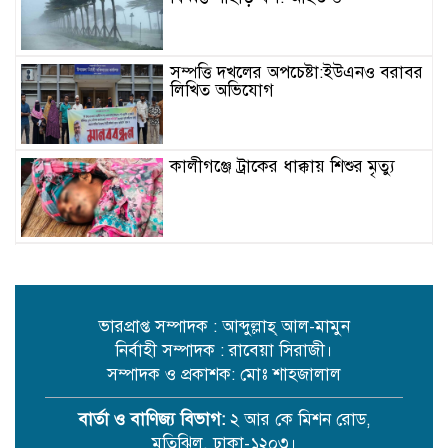
সম্পত্তি দখলের অপচেষ্টা:ইউএনও বরাবর
লিখিত অভিযোগ
কালীগঞ্জে ট্রাকের ধাক্কায় শিশুর মৃত্যু
বিদ্যুৎ-জ্বালানি সহযোগিতায় বাংলাদেশ-
ভারত বৈঠক
ভারপ্রাপ্ত সম্পাদক : আব্দুল্লাহ্ আল-মামুন
নির্বাহী সম্পাদক : রাবেয়া সিরাজী।
মেঘনায় বিশ্ব মাতৃদুগ্ধ সপ্তাহ-২০২৬
উপলক্ষে সচেতনতামূলক কর্মসূচি অনুষ্ঠিত
সম্পাদক ও প্রকাশক: মোঃ শাহজালাল
বার্তা ও বাণিজ্য বিভাগ:
২ আর কে মিশন রোড,
মতিঝিল, ঢাকা-১২০৩।
আইএবিডির সঙ্গে ভারতীয় হাই