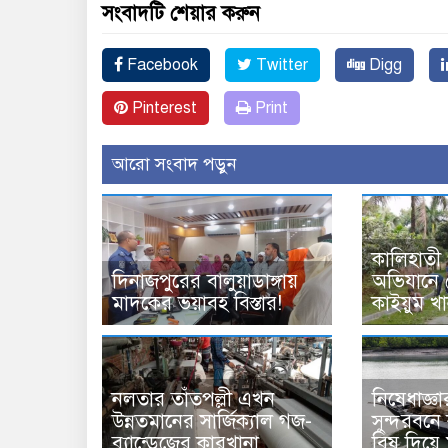
সংবাদটি শেয়ার করুন
Facebook
Twitter
Digg
Pinterest
Print
আরো সংবাদ পড়ুন
কালিহাতী থ
দিনাজপুরের বালুয়াডাঙ্গায়
অভিযানে ন
মাদকের ভয়াবহ বিস্তার!
কাইয়ুম খা
নলতার তাঁতপল্লী এখন
নিষেধাজ্ঞ
উন্নতমানের সার্জিক্যাল গজ-
সুন্দরবন
ব্যান্ডেজের কারখানা
বিষ দিয়ে