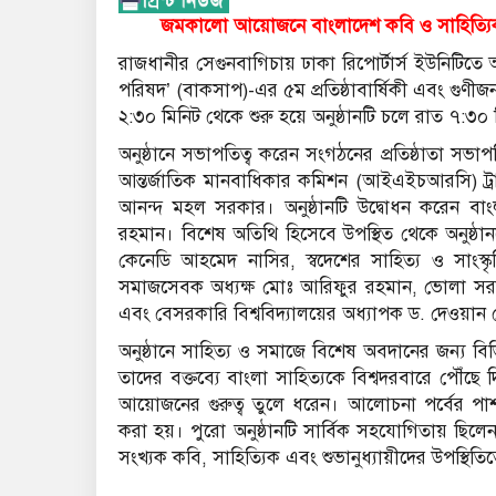
​জমকালো আয়োজনে বাংলাদেশ কবি ও সাহিত্যিক পরি
​রাজধানীর সেগুনবাগিচায় ঢাকা রিপোর্টার্স ইউনিটিতে 
পরিষদ’ (বাকসাপ)-এর ৫ম প্রতিষ্ঠাবার্ষিকী এবং গুণীজন স
২:৩০ মিনিট থেকে শুরু হয়ে অনুষ্ঠানটি চলে রাত ৭:৩০ মি
​অনুষ্ঠানে সভাপতিত্ব করেন সংগঠনের প্রতিষ্ঠাতা স
আন্তর্জাতিক মানবাধিকার কমিশন (আইএইচআরসি) ট্রাস্ট
আনন্দ মহল সরকার। অনুষ্ঠানটি উদ্বোধন করেন বা
রহমান। ​বিশেষ অতিথি হিসেবে উপস্থিত থেকে অনুষ্ঠা
কেনেডি আহমেদ নাসির, স্বদেশের সাহিত্য ও সাংস
সমাজসেবক অধ্যক্ষ মোঃ আরিফুর রহমান, ভোলা সরকারি 
এবং বেসরকারি বিশ্ববিদ্যালয়ের অধ্যাপক ড. দেওয়া
​অনুষ্ঠানে সাহিত্য ও সমাজে বিশেষ অবদানের জন্য বিভিন
তাদের বক্তব্যে বাংলা সাহিত্যকে বিশ্বদরবারে পৌঁ
আয়োজনের গুরুত্ব তুলে ধরেন। আলোচনা পর্বের পাশ
করা হয়। ​পুরো অনুষ্ঠানটি সার্বিক সহযোগিতায় ছিল
সংখ্যক কবি, সাহিত্যিক এবং শুভানুধ্যায়ীদের উপস্থি