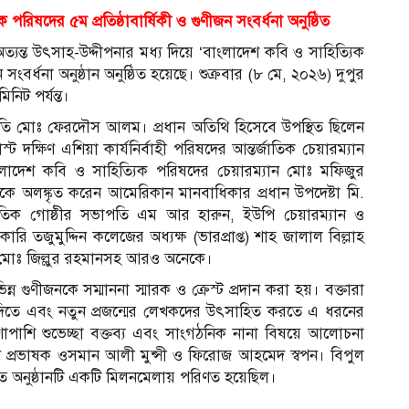
ষদের ৫ম প্রতিষ্ঠাবার্ষিকী ও গুণীজন সংবর্ধনা অনুষ্ঠিত
অত্যন্ত উৎসাহ-উদ্দীপনার মধ্য দিয়ে ‘বাংলাদেশ কবি ও সাহিত্যিক
ংবর্ধনা অনুষ্ঠান অনুষ্ঠিত হয়েছে। শুক্রবার (৮ মে, ২০২৬) দুপুর
নিট পর্যন্ত।
ভাপতি মোঃ ফেরদৌস আলম। প্রধান অতিথি হিসেবে উপস্থিত ছিলেন
 দক্ষিণ এশিয়া কার্যনির্বাহী পরিষদের আন্তর্জাতিক চেয়ারম্যান
ংলাদেশ কবি ও সাহিত্যিক পরিষদের চেয়ারম্যান মোঃ মফিজুর
নকে অলঙ্কৃত করেন আমেরিকান মানবাধিকার প্রধান উপদেষ্টা মি.
্কৃতিক গোষ্ঠীর সভাপতি এম আর হারুন, ইউপি চেয়ারম্যান ও
তজুমুদ্দিন কলেজের অধ্যক্ষ (ভারপ্রাপ্ত) শাহ জালাল বিল্লাহ
ন মোঃ জিল্লুর রহমানসহ আরও অনেকে।
্ন গুণীজনকে সম্মাননা স্মারক ও ক্রেস্ট প্রদান করা হয়। বক্তারা
ছে দিতে এবং নতুন প্রজন্মের লেখকদের উৎসাহিত করতে এ ধরনের
াপাশি শুভেচ্ছা বক্তব্য এবং সাংগঠনিক নানা বিষয়ে আলোচনা
েন প্রভাষক ওসমান আলী মুন্সী ও ফিরোজ আহমেদ স্বপন। বিপুল
তিতে অনুষ্ঠানটি একটি মিলনমেলায় পরিণত হয়েছিল।