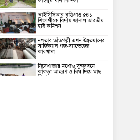
কাইয়ুম খান সিদ্দিকী
আইসিসিআর বৃত্তিপ্রাপ্ত ৫৪১
শিক্ষার্থীকে বিদায় জানাল ভারতীয়
হাই কমিশন
নলতার তাঁতপল্লী এখন উন্নতমানের
সার্জিক্যাল গজ-ব্যান্ডেজের
কারখানা
নিষেধাজ্ঞার মধ্যেও সুন্দরবনে
কাঁকড়া আহরণ ও বিষ দিয়ে মাছ
শিকার
সাধারণ স্বেচ্ছাসেবী সংস্থার
অনুকূলে এককালীন অনুদানের চেক
বিতরণ
গোবিন্দগঞ্জে বিষধর সাপের
কামড়ে সাপুড়িয়ার মৃত্যু