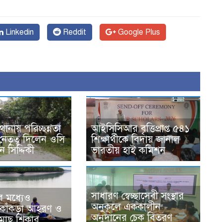
Linkedin
Reddit
Google Plus
ানায় পরিচ্ছন্নতা
আইসিসিআর বৃত্তিপ্রাপ্ত ৫৪১
েতৃত্ব দিলেন ওসি
শিক্ষার্থীকে বিদায় জানাল
ন সিদ্দিকী
ভারতীয় হাই কমিশন
সাধারণ স্বেচ্ছাসেবী সংস্থার
ার মধ্যেও
অনুকূলে এককালীন
ে কাঁকড়া আহরণ ও
অনুদানের চেক বিতরণ
 মাছ শিকার