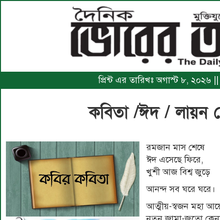
প্রিন্ট এর তারিখঃ অগাস্ট ৮, ২০২৬ |
কবিতা /ঈদ / লায়ন ম
রমজান মাস শেষে
ঈদ এসেছে ফিরে,
খুশী আজ বিশ্ব জুড়ে
আনন্দ সব ঘরে ঘরে।
আত্মীয়-স্বজন মহা 
নতুন জামা-জুতো কেন