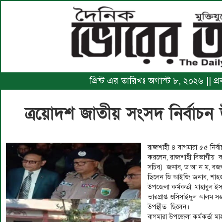
প্রিন্ট এর তারিখঃ অগাস্ট ৮, ২০২৬ || প
ত্রয়োদশ জাতীয় সংসদ নির্বাচন উ
রাজশাহী ৪ বাগমারা ৫৫ নির্বাচ
করলেন, রাজশাহী বিভাগীয় ক
সচিব) জনাব, ড আ ন ম, বজলু
ছিলেন ডি আইজি জনাব, শাহজ
উপজেলা কর্মকর্তা, মাহাবুল ই
ভারপ্রাপ্ত ওসিসাইদুল আলম সহ
উপস্থীত ছিলেন।
বাগমারা উপজেলা কর্মকর্তা ম