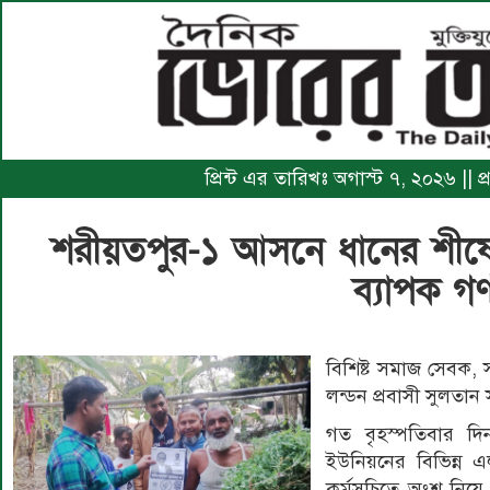
প্রিন্ট এর তারিখঃ অগাস্ট ৭, ২০২৬ || প
শরীয়তপুর-১ আসনে ধানের শীষ
ব্যাপক 
বিশিষ্ট সমাজ সেবক, 
লন্ডন প্রবাসী সুলতান
গত বৃহস্পতিবার দিন
ইউনিয়নের বিভিন্ন 
কর্মসূচিতে অংশ নিয়ে 