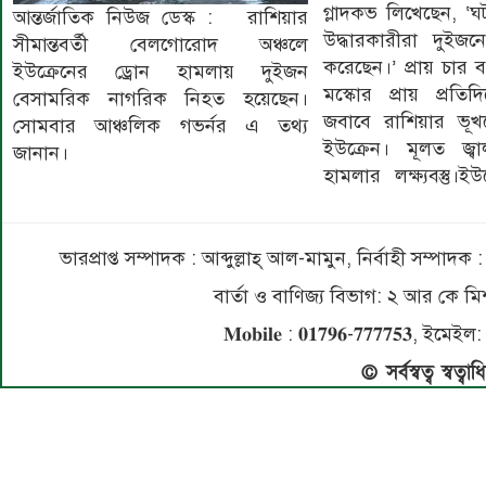
গ্লাদকভ লিখেছেন, ‘ঘ
আন্তর্জাতিক নিউজ ডেস্ক : রাশিয়ার
উদ্ধারকারীরা দুইজন
সীমান্তবর্তী বেলগোরোদ অঞ্চলে
করেছেন।’ প্রায় চার ব
ইউক্রেনের ড্রোন হামলায় দুইজন
মস্কোর প্রায় প্রতিদ
বেসামরিক নাগরিক নিহত হয়েছেন।
জবাবে রাশিয়ার ভূখণ্
সোমবার আঞ্চলিক গভর্নর এ তথ্য
ইউক্রেন। মূলত জ্
জানান।
হামলার লক্ষ্যবস্তু।ই
ভারপ্রাপ্ত সম্পাদক : আব্দুল্লাহ্ আল-মামুন, নির্বাহী সম্প
বার্তা ও বাণিজ্য বিভাগ: ২ আর কে
𝐌𝐨𝐛𝐢𝐥𝐞 : 𝟎𝟏𝟕𝟗𝟔-𝟕𝟕𝟕𝟕𝟓
© সর্বস্বত্ব স্বত্ব