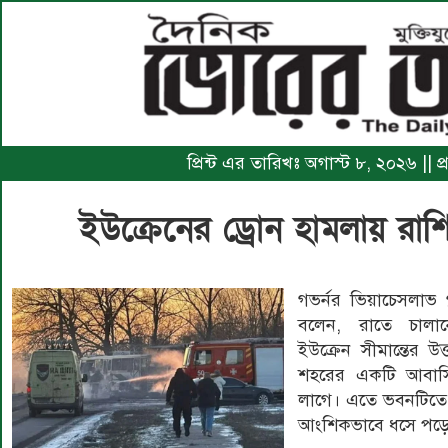
প্রিন্ট এর তারিখঃ অগাস্ট ৮, ২০২৬ || প
ইউক্রেনের ড্রোন হামলায় রাশ
গভর্নর ভিয়াচেসলাভ গ
বলেন, রাতে চাল
ইউক্রেন সীমান্তের উত
শহরের একটি আবা
লাগে। এতে ভবনটিতে
আংশিকভাবে ধসে পড়