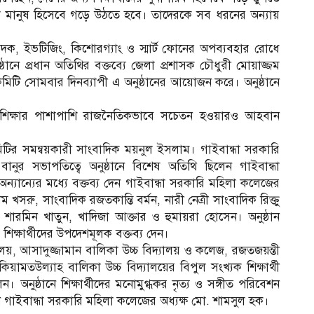
লো মানুষ হিসেবে গড়ে উঠতে হবে। তাদেরকে সব ধরনের অন্যায়
দক, ইভটিজিং, কিশোরগ্যাং ও স্মার্ট ফোনের অপব্যবহার রোধে
্ঠানে প্রধান অতিথির বক্তব্যে জেলা প্রশাসক চৌধুরী মোয়াজ্জম
কমিটি সোমবার দিনব্যাপী এ অনুষ্ঠানের আয়োজন করে। অনুষ্ঠানে
ীদের শিক্ষার পাশাপাশি রাজনৈতিকভাবে সচেতন হওয়ারও আহবান
মিটির সমন্বয়কারী সাংবাদিক ময়নুল ইসলাম। গাইবান্ধা সরকারি
ানুর সভাপতিত্বে অনুষ্ঠানে বিশেষ অতিথি ছিলেন গাইবান্ধা
অন্যান্যের মধ্যে বক্তব্য দেন গাইবান্ধা সরকারি মহিলা কলেজের
 খসরু, সাংবাদিক রজতকান্তি বর্মন, নারী নেত্রী সাংবাদিক রিক্তু
না, শারমিন খাতুন, খাদিজা আক্তার ও হুমায়রা হোসেন। অনুষ্ঠান
 শিক্ষার্থীদের উপদেশমূলক বক্তব্য দেন।
্যালয়, আসাদুজ্জামান বালিকা উচ্চ বিদ্যালয় ও কলেজ, রজতজয়ন্তী
য়ামতউল্যাহ বালিকা উচ্চ বিদ্যালয়ের বিপুল সংখ্যক শিক্ষার্থী
 অনুষ্ঠানে শিক্ষার্থীদের মনোমুগ্ধকর নৃত্য ও সঙ্গীত পরিবেশন
ন গাইবান্ধা সরকারি মহিলা কলেজের অধ্যক্ষ মো. শামসুল হক।