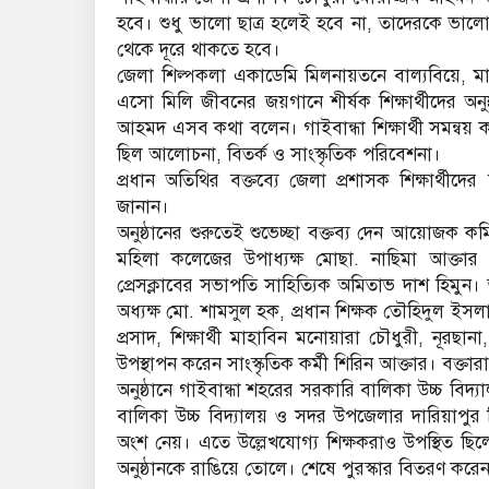
হবে। শুধু ভালো ছাত্র হলেই হবে না, তাদেরকে ভা
থেকে দূরে থাকতে হবে।
জেলা শিল্পকলা একাডেমি মিলনায়তনে বাল্যবিয়ে, মা
এসো মিলি জীবনের জয়গানে শীর্ষক শিক্ষার্থীদের অনুষ
আহমদ এসব কথা বলেন। গাইবান্ধা শিক্ষার্থী সমন্বয় 
ছিল আলোচনা, বিতর্ক ও সাংস্কৃতিক পরিবেশনা।
প্রধান অতিথির বক্তব্যে জেলা প্রশাসক শিক্ষার্থ
জানান।
অনুষ্ঠানের শুরুতেই শুভেচ্ছা বক্তব্য দেন আয়োজক ক
মহিলা কলেজের উপাধ্যক্ষ মোছা. নাছিমা আক্তার ব
প্রেসক্লাবের সভাপতি সাহিত্যিক অমিতাভ দাশ হিমুন। 
অধ্যক্ষ মো. শামসুল হক, প্রধান শিক্ষক তৌহিদুল ইসলাম
প্রসাদ, শিক্ষার্থী মাহাবিন মনোয়ারা চৌধুরী, নূরছা
উপস্থাপন করেন সাংস্কৃতিক কর্মী শিরিন আক্তার। বক্তারা
অনুষ্ঠানে গাইবান্ধা শহরের সরকারি বালিকা উচ্চ বিদ
বালিকা উচ্চ বিদ্যালয় ও সদর উপজেলার দারিয়াপুর কি
অংশ নেয়। এতে উল্লেখযোগ্য শিক্ষকরাও উপস্থিত ছিলেন।
অনুষ্ঠানকে রাঙিয়ে তোলে। শেষে পুরস্কার বিতরণ করে