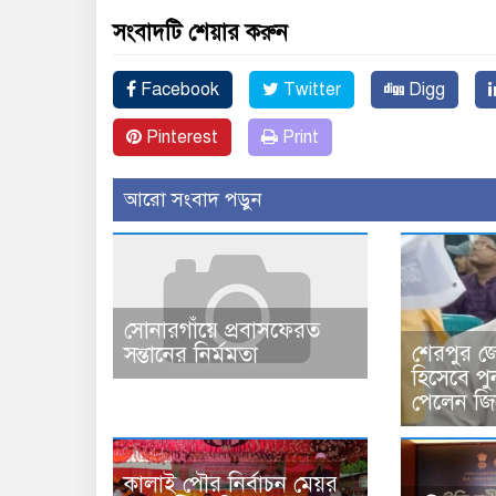
সংবাদটি শেয়ার করুন
Facebook
Twitter
Digg
Pinterest
Print
আরো সংবাদ পড়ুন
সোনারগাঁয়ে প্রবাসফেরত
শেরপুর জ
সন্তানের নির্মমতা
হিসেবে পু
পেলেন জিত
কালাই পৌর নির্বাচন মেয়র