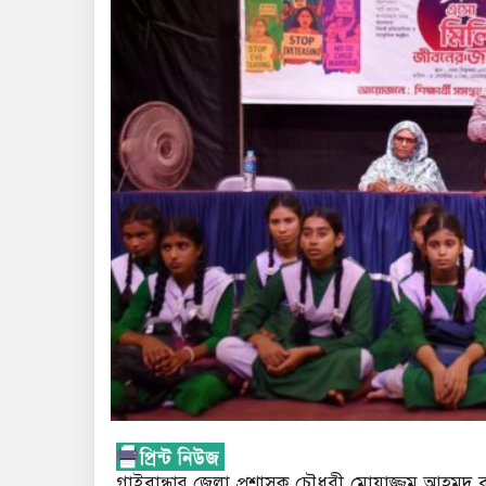
গাইবান্ধার জেলা প্রশাসক চৌধুরী মোয়াজ্জম আহমদ বল