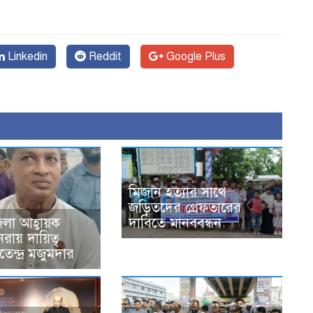
Linkedin
Reddit
Google Plus
মিজান হত্যার সাথে
জড়িতদের গ্রেফতারের
দাবিতে মানববন্ধন
েলা আহ্বায়ক
নরায় দায়িত্ব
েন্দ্র মজুমদার