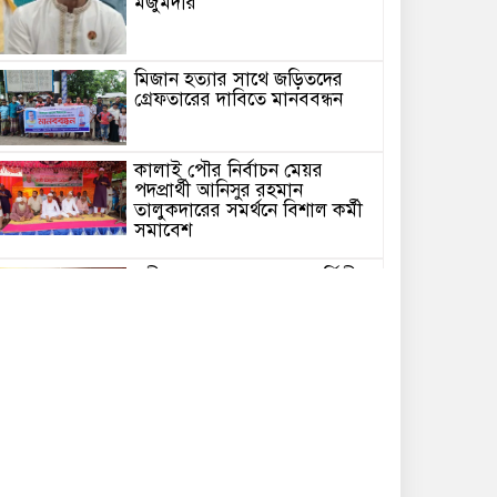
মজুমদার
মিজান হত্যার সাথে জড়িতদের
গ্রেফতারের দাবিতে মানববন্ধন
কালাই পৌর নির্বাচন মেয়র
পদপ্রার্থী আনিসুর রহমান
তালুকদারের সমর্থনে বিশাল কর্মী
সমাবেশ
রবীন্দ্রনাথের ৮৫তম মৃত্যুবার্ষিকীতে
ঢাকায় ‘ইতি রবিস্মরণে’ আয়োজন
ন্যায়বিচার ও নিরাপত্তার দাবিতে
কঠোর আন্দোলনের সূচনা
কবিতা /হঠাৎ করে/ এম এম
মিজান