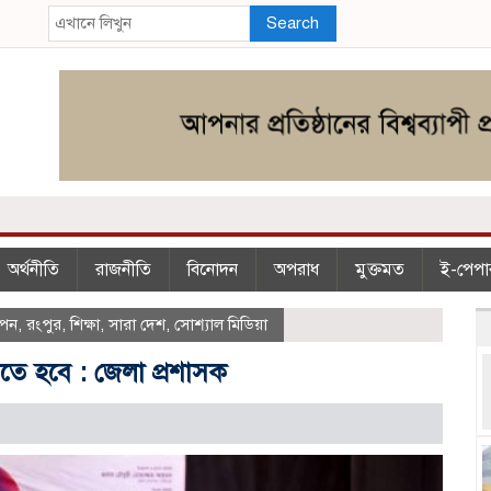
Search
অর্থনীতি
রাজনীতি
বিনোদন
অপরাধ
মুক্তমত
ই-পেপা
াপন
,
রংপুর
,
শিক্ষা
,
সারা দেশ
,
সোশ্যাল মিডিয়া
লতে হবে : জেলা প্রশাসক