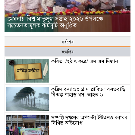
মেঘনায় বিশ্ব মাতৃদুগ্ধ সপ্তাহ-২০২৬ উপলক্ষে
সচেতনতামূলক কর্মসূচি অনুষ্ঠিত
সর্বশেষ
জনপ্রিয়
কবিতা /হঠাৎ করে/ এম এম মিজান
কৃত্রিম বন্যা:১০ গ্রাম প্লাবিত : বসতবাড়ি
বিধ্বস্ত পাহাড় ধস: আহত ৬
সম্পত্তি দখলের অপচেষ্টা:ইউএনও বরাবর
লিখিত অভিযোগ