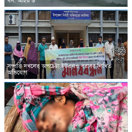
ধস: আহত ৬
সম্পত্তি দখলের অপচেষ্টা:ইউএনও বরাবর লিখিত
অভিযোগ