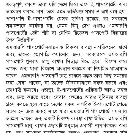
গুরুত্বপূর্ণ, কারণ তারা যদি দেশে ফিরে এসে ই-পাসপোর্টের জন্য
আবেদন করতে চান, তবে এতে অতিরিক্ত সময় ও অর্থ ব্যয় হয়।
পাশাপাশি ই-পাসপোর্টের যেসব সুবিধা রয়েছে, তা সবদেশে
সমানভাবে কার্যকর নয়, যেমন কিছু দেশ এখনও এমআরপি
পাসপোর্টের ডেটা শীট বা মেশিন রিডেবল পাসপোর্ট ফিচারের
উপর নির্ভরশীল।
এমআরপি পাসপোর্ট নবায়ন ও বিকল্প ব্যবস্থা নাগরিকদের স্বার্থে
এবং তাদের ভোগান্তি কমানোর জন্য, সরকারকে এমআরপি
পাসপোর্ট পুনরায় চালু রাখার সিদ্ধান্ত নিতে হবে। বিশেষ করে
তাদের জন্য যারা বিদেশে অবস্থান করছেন বা নিয়মিত যাতায়াত
করেন। এমআরপি পাসপোর্ট চালু রাখলে অন্তত তারা কিছু সময়ের
জন্য সেবা পাবেন, যা তাদের জীবনযাত্রাকে সহজ করবে এবং
ভোগান্তি কমাবে। এছাড়া, ই-পাসপোর্টের প্রক্রিয়াটি আরও সহজ
এবং দ্রুত করতে হবে। সেবার ক্ষেত্রেও আরও সুবিন্যস্ত ব্যবস্থা
গ্রহণ করতে হবে যাতে দেশের সকল নাগরিক ই-পাসপোর্ট পেতে
সক্ষম হন এবং একই সাথে যারা এমআরপি পাসপোর্টে সমস্যায়
আছেন, তাদের জন্য একটি বিকল্প ব্যবস্থা রাখা উচিত। এমআরপি
পাসপোর্ট চালু রাখার প্রস্তাবটি শুধুমাত্র প্রবাসী নাগরিকদের জন্য
নয়, বরং সাধারণ নাগরিকদের জন্যও গুরুত্বপূর্ণ। সরকার যদি