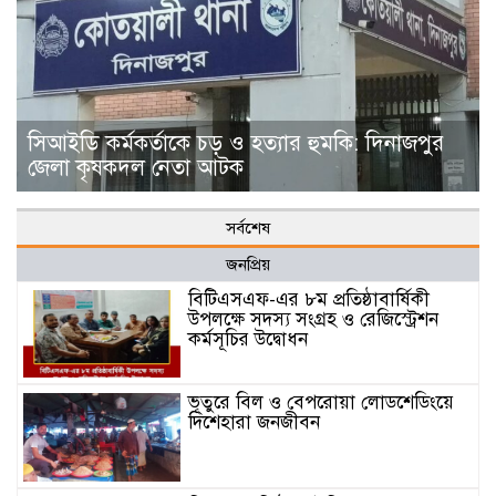
সিআইডি কর্মকর্তাকে চড় ও হত্যার হুমকি: দিনাজপুর
জেলা কৃষকদল নেতা আটক
সর্বশেষ
জনপ্রিয়
বিটিএসএফ-এর ৮ম প্রতিষ্ঠাবার্ষিকী
উপলক্ষে সদস্য সংগ্রহ ও রেজিস্ট্রেশন
কর্মসূচির উদ্বোধন
​ভূতুরে বিল ও বেপরোয়া লোডশেডিংয়ে
দিশেহারা জনজীবন