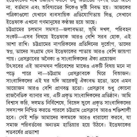
ইত্তেফাকের নাম উচ্চারণ করলে শুধু অতীতের গল্পই উঠে আসে
না, বর্তমান এবং ভবিষ্যতের দিকেও দৃষ্টি নিবদ্ধ হয়। আজকের
পত্রিকাগুলো যেখানে ব্যবসায়িক প্রতিযোগিতায় লিপ্ত, সেখানে
ইত্তেফাক এখনো গণমানুষের কণ্ঠস্বর হয়ে আছে।
চট্টগ্রামের চলমান সমস্যা—জলাবদ্ধতা, ভূমি দখল, পরিবহন
সংকট—এসব বিষয়ে ইত্তেফাক আরও বেশি সরব হোক, এই
আশা রাখি। চট্টগ্রামের নাগরিকদের প্রতিদিনের দুর্ভোগ, তাদের
স্বপ্ন, তাদের সংগ্রাম যেন ইত্তেফাকের পাতায় আরও বেশি জায়গা
পায়। প্রেসক্লাবের অনৈক্য ও সাংবাদিকদের ঐক্য প্রয়োজন
উৎসবের এই আনন্দঘন পরিবেশের মাঝেও একটি বিষয় মনে না
পড়ে পারে না—চট্টগ্রাম প্রেসক্লাবকে ঘিরে বিভাজন।
সাংবাদিকদের এই ঘর যদি আরেকটু ঐক্যবদ্ধ হতো, তবে এমন
আয়োজন আরও বেশি প্রাণবন্ত হতো। প্রেসক্লাব শুধু কোনো
রাজনৈতিক ব্যানার নয়, এটি প্রকৃত সাংবাদিকদের প্রতিষ্ঠান। আমি
বিশ্বাস করি, দলমত নির্বিশেষে, বিভেদ ভুলে প্রকৃত সাংবাদিকদের
সদস্যপদ নিশ্চিত করতে পারলে চট্টগ্রাম প্রেসক্লাব আরও শক্তিশালী
হবে। সেই শক্তি আমাদের কলমকে আরও ধারালো করবে, যা
সমাজ পরিবর্তনের অন্যতম হাতিয়ার হয়ে উঠবে। ইত্তেফাকের
শতবর্ষের প্রত্যাশা