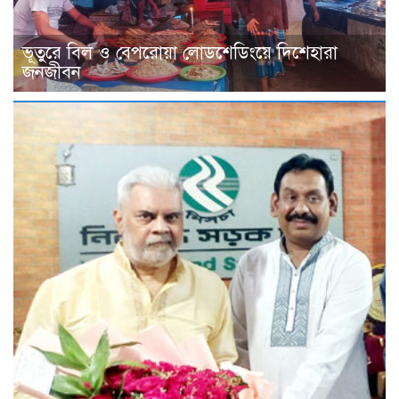
​ভূতুরে বিল ও বেপরোয়া লোডশেডিংয়ে দিশেহারা
জনজীবন