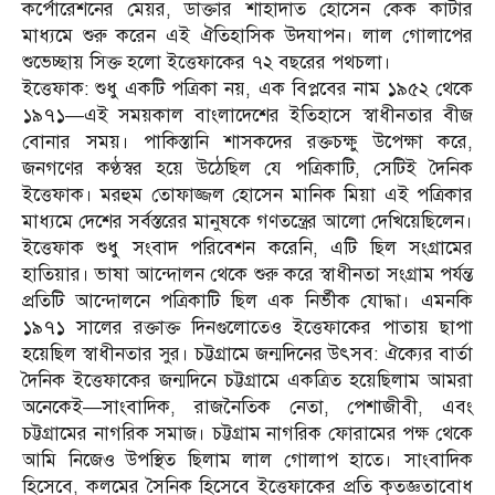
কর্পোরেশনের মেয়র, ডাক্তার শাহাদাত হোসেন কেক কাটার
মাধ্যমে শুরু করেন এই ঐতিহাসিক উদযাপন। লাল গোলাপের
শুভেচ্ছায় সিক্ত হলো ইত্তেফাকের ৭২ বছরের পথচলা।
ইত্তেফাক: শুধু একটি পত্রিকা নয়, এক বিপ্লবের নাম ১৯৫২ থেকে
১৯৭১—এই সময়কাল বাংলাদেশের ইতিহাসে স্বাধীনতার বীজ
বোনার সময়। পাকিস্তানি শাসকদের রক্তচক্ষু উপেক্ষা করে,
জনগণের কণ্ঠস্বর হয়ে উঠেছিল যে পত্রিকাটি, সেটিই দৈনিক
ইত্তেফাক। মরহুম তোফাজ্জল হোসেন মানিক মিয়া এই পত্রিকার
মাধ্যমে দেশের সর্বস্তরের মানুষকে গণতন্ত্রের আলো দেখিয়েছিলেন।
ইত্তেফাক শুধু সংবাদ পরিবেশন করেনি, এটি ছিল সংগ্রামের
হাতিয়ার। ভাষা আন্দোলন থেকে শুরু করে স্বাধীনতা সংগ্রাম পর্যন্ত
প্রতিটি আন্দোলনে পত্রিকাটি ছিল এক নির্ভীক যোদ্ধা। এমনকি
১৯৭১ সালের রক্তাক্ত দিনগুলোতেও ইত্তেফাকের পাতায় ছাপা
হয়েছিল স্বাধীনতার সুর। চট্টগ্রামে জন্মদিনের উৎসব: ঐক্যের বার্তা
দৈনিক ইত্তেফাকের জন্মদিনে চট্টগ্রামে একত্রিত হয়েছিলাম আমরা
অনেকেই—সাংবাদিক, রাজনৈতিক নেতা, পেশাজীবী, এবং
চট্টগ্রামের নাগরিক সমাজ। চট্টগ্রাম নাগরিক ফোরামের পক্ষ থেকে
আমি নিজেও উপস্থিত ছিলাম লাল গোলাপ হাতে। সাংবাদিক
হিসেবে, কলমের সৈনিক হিসেবে ইত্তেফাকের প্রতি কৃতজ্ঞতাবোধ