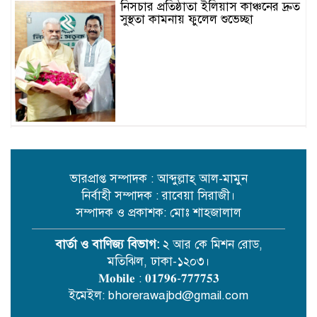
নিসচার প্রতিষ্ঠাতা ইলিয়াস কাঞ্চনের দ্রুত
সুস্থতা কামনায় ফুলেল শুভেচ্ছা
শেরপুরে জমি সংক্রান্ত জেরে গুরুত্বর
আহত-১
ভারপ্রাপ্ত সম্পাদক : আব্দুল্লাহ্ আল-মামুন
নির্বাহী সম্পাদক : রাবেয়া সিরাজী।
সম্পাদক ও প্রকাশক: মোঃ শাহজালাল
বার্তা ও বাণিজ্য বিভাগ:
২ আর কে মিশন রোড,
মতিঝিল, ঢাকা-১২০৩।
শ্রীপুরের বিশিষ্ট সমাজসেবক মোঃ
𝐌𝐨𝐛𝐢𝐥𝐞 : 𝟎𝟏𝟕𝟗𝟔-𝟕𝟕𝟕𝟕𝟓𝟑
ইসমাইল হোসেন এর ১২তম মৃত্যুবার্ষিকী
ইমেইল: bhorerawajbd@gmail.com
১২ আগস্ট বুধবার