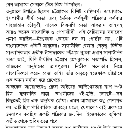
যেন আমাকে সেখানে টেনে নিয়ে গিয়েছিল।
অনুষ্ঠানে উপস্থিত ছিলেন চট্টগ্রামের বিশিষ্ট ব্যক্তিবর্গ। জামায়াতে
ইসলামীর শীর্ষ নেতা এবং দৈনিক কর্ণফুলী পত্রিকার কর্ণধার
শাহজাহান চৌধুরী, সাবেক বিএনপি নেতা আকরাম ভাইসহ
আরও অনেক সাংবাদিক ও পেশাজীবী। এই বৈচিত্র্যময় সমাবেশ
প্রমাণ করছিল—ইত্তেফাক কোনো দল বা গোষ্ঠীর নয়, এটি
বাংলাদেশের প্রতিটি মানুষের। সালাউদ্দিন রেজার নেতৃত্ব: নির্ভীক
সাংবাদিকতার প্রতীক ইত্তেফাকের চট্টগ্রাম ব্যুরো প্রধান সালাউদ্দিন
রেজা ভাই, যিনি দীর্ঘদিন চট্টগ্রাম প্রেসক্লাবের সভাপতি ছিলেন,
আজকের অনুষ্ঠানের প্রাণপুরুষ। নির্ভীক মনোভাব নিয়ে
সাংবাদিকতা করেন রেজা ভাই। তাঁর নেতৃত্বে ইত্তেফাক চট্টগ্রামে
এক অনন্য মর্যাদা ধরে রেখেছে।
আজকের আয়োজনেও রেজা ভাইয়ের আতিথেয়তার ছাপ স্পষ্ট
ছিল। ফুলকলির নাস্তা, ভাঙলীদের খই-মুড়ি, চনাবুট—সব
কিছুতেই ছিল এক আন্তরিক ছোঁয়া। এমন আয়োজন শুধু পেশাগত
নয়, এটি ছিল পারিবারিক আবহের মতো, যেখানে সবাই একসঙ্গে
উদযাপন করছিল একটি পত্রিকার জন্মদিন। ইত্তেফাকের ভূমিকা:
অতীত থেকে ভবিষ্যতের পথে