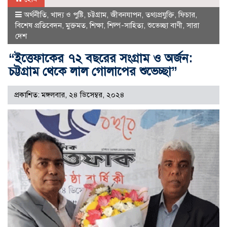
অর্থনীতি
,
খাদ্য ও পুষ্টি
,
চট্টগ্রাম
,
জীবনযাপন
,
তথ্যপ্রযুক্তি
,
ফিচার
,
বিশেষ প্রতিবেদন
,
মুক্তমত
,
শিক্ষা
,
শিল্প-সাহিত্য
,
শুভেচ্ছা বাণী
,
সারা
দেশ
“ইত্তেফাকের ৭২ বছরের সংগ্রাম ও অর্জন:
চট্টগ্রাম থেকে লাল গোলাপের শুভেচ্ছা”
প্রকাশিত: মঙ্গলবার, ২৪ ডিসেম্বর, ২০২৪