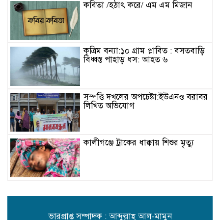
কবিতা /হঠাৎ করে/ এম এম মিজান
কৃত্রিম বন্যা:১০ গ্রাম প্লাবিত : বসতবাড়ি
বিধ্বস্ত পাহাড় ধস: আহত ৬
সম্পত্তি দখলের অপচেষ্টা:ইউএনও বরাবর
লিখিত অভিযোগ
কালীগঞ্জে ট্রাকের ধাক্কায় শিশুর মৃত্যু
বিদ্যুৎ-জ্বালানি সহযোগিতায় বাংলাদেশ-
ভারত বৈঠক
ভারপ্রাপ্ত সম্পাদক : আব্দুল্লাহ্ আল-মামুন