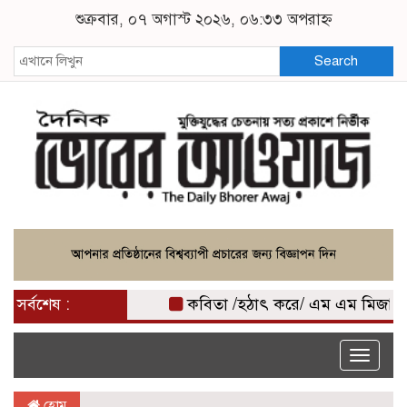
শুক্রবার, ০৭ অগাস্ট ২০২৬, ০৬:৩৩ অপরাহ্ন
Search
সর্বশেষ :
কবিতা /হঠাৎ করে/ এম এম মিজান
কৃ
Toggle
naviga
হোম