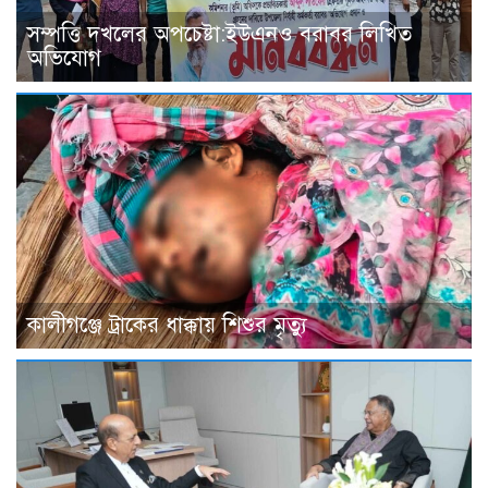
সম্পত্তি দখলের অপচেষ্টা:ইউএনও বরাবর লিখিত
অভিযোগ
কালীগঞ্জে ট্রাকের ধাক্কায় শিশুর মৃত্যু