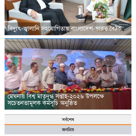
বিদ্যুৎ-জ্বালানি সহযোগিতায় বাংলাদেশ-ভারত বৈঠক
মেঘনায় বিশ্ব মাতৃদুগ্ধ সপ্তাহ-২০২৬ উপলক্ষে
সচেতনতামূলক কর্মসূচি অনুষ্ঠিত
সর্বশেষ
জনপ্রিয়