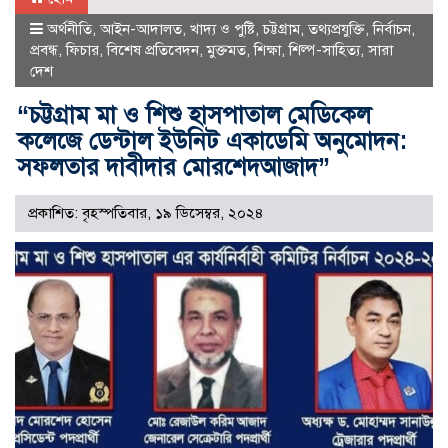
অর্থনীতি
,
আইন-আদালত
,
খাদ্য ও পুষ্টি
,
চট্টগ্রাম
,
তথ্যপ্রযুক্তি
,
নির্বাচন
,
প্রবন্ধ
,
ফিচার
,
বিশেষ প্রতিবেদন
,
মুক্তমত
,
শিক্ষা
,
শিল্প-সাহিত্য
,
সারা
দেশ
“চট্টগ্রাম মা ও শিশু হাসপাতাল মেডিকেল
কলেজে ডেন্টাল ইউনিট একাডেমি অনুমোদন:
সফলতার দাবীদার মোরশেদআজাদ”
প্রকাশিত: বৃহস্পতিবার, ১৯ ডিসেম্বর, ২০২৪