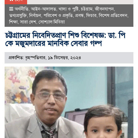
অর্থনীতি
,
আইন-আদালত
,
খাদ্য ও পুষ্টি
,
চট্টগ্রাম
,
জীবনযাপন
,
তথ্যপ্রযুক্তি
,
নির্বাচন
,
পরিবেশ ও প্রকৃতি
,
প্রবন্ধ
,
ফিচার
,
বিশেষ প্রতিবেদন
,
শিক্ষা
,
সারা দেশ
,
সোশ্যাল মিডিয়া
চট্টগ্রামের নিবেদিতপ্রাণ শিশু বিশেষজ্ঞ: ডা. পি
কে মজুমদারের মানবিক সেবার গল্প
প্রকাশিত: বৃহস্পতিবার, ১৯ ডিসেম্বর, ২০২৪