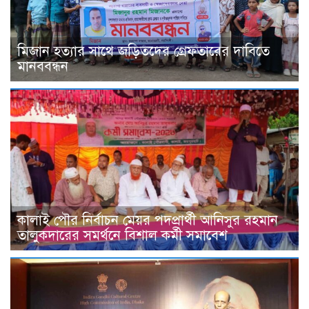
মিজান হত্যার সাথে জড়িতদের গ্রেফতারের দাবিতে
মানববন্ধন
কালাই পৌর নির্বাচন মেয়র পদপ্রার্থী আনিসুর রহমান
তালুকদারের সমর্থনে বিশাল কর্মী সমাবেশ