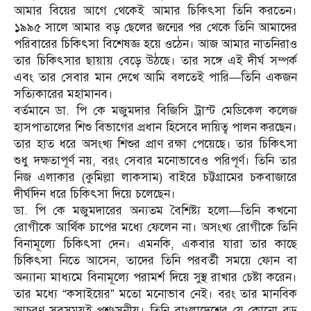
আমার বিয়ের আগে থেকেই আমার চিকিৎসা তিনি করতেন।
১৯৯৫ সালে আমার বড় ছেলের জন্মের পর থেকে তিনি আমাদের
পরিবারের চিকিৎসা বিশেষজ্ঞ হয়ে ওঠেন। আজ আমার নাতনিরাও
তার চিকিৎসার ছায়ায় বেড়ে উঠছে। তার সঙ্গে এই দীর্ঘ সম্পর্ক
এবং তার সেবার মান দেখে আমি বলতেই পারি—তিনি একজন
সত্যিকারের মহামানব।
বর্তমানে ডা. পি কে মজুমদার বিজিসি ট্রাস্ট মেডিকেল কলেজ
হাসপাতালের শিশু বিভাগের প্রধান হিসেবে দায়িত্ব পালন করছেন।
তার হাত ধরে অসংখ্য শিশুর প্রাণ রক্ষা পেয়েছে। তার চিকিৎসা
শুধু দক্ষতাপূর্ণ নয়, বরং সেবার মনোভাবেও পরিপূর্ণ। তিনি তার
নিজ এলাকার (কুমিল্লা লাকসাম) বাইরে চট্টগ্রামের চকবাজারে
দীর্ঘদিন ধরে চিকিৎসা দিয়ে চলেছেন।
ডা. পি কে মজুমদারের অন্যতম বৈশিষ্ট্য হলো—তিনি কখনো
রোগীকে আর্থিক চাপের মধ্যে ফেলেন না। অসংখ্য রোগীকে তিনি
বিনামূল্যে চিকিৎসা দেন। এমনকি, একবার যারা তার কাছে
চিকিৎসা নিতে আসেন, তাদের তিনি পরবর্তী সময়ে ফোন বা
অন্যান্য মাধ্যমে বিনামূল্যে পরামর্শ দিয়ে সুস্থ রাখার চেষ্টা করেন।
তার মধ্যে “কসাইয়ের” মতো মনোভাব নেই। বরং তার মানবিক
আচরণ সবসময়ই প্রশংসনীয়। তিনি বাংলাদেশের যে কোনো বড়