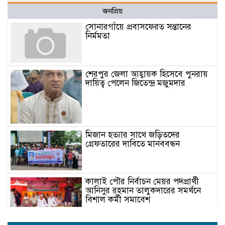
জনপ্রিয়
সোনারগাঁয়ে প্রবাসফেরত সন্তানের
নির্মমতা
শেরপুর জেলা আহ্বায়ক হিসেবে পুনরায়
দায়িত্ব পেলেন জিতেন্দ্র মজুমদার
মিজান হত্যার সাথে জড়িতদের
গ্রেফতারের দাবিতে মানববন্ধন
কালাই পৌর নির্বাচন মেয়র পদপ্রার্থী
আনিসুর রহমান তালুকদারের সমর্থনে
বিশাল কর্মী সমাবেশ