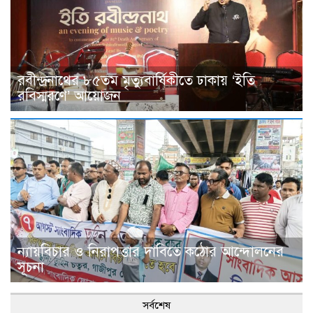
রবীন্দ্রনাথের ৮৫তম মৃত্যুবার্ষিকীতে ঢাকায় ‘ইতি
রবিস্মরণে’ আয়োজন
ন্যায়বিচার ও নিরাপত্তার দাবিতে কঠোর আন্দোলনের
সূচনা
সর্বশেষ