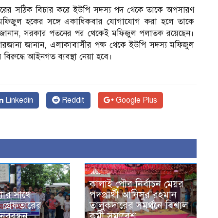
চারের সঠিক বিচার করে ইউপি সদস্য পদ থেকে তাকে অপসারণ
 মফিজুল হকের সঙ্গে একাধিকবার যোগাযোগ করা হলে তাকে
রা জানান, সরকার পতনের পর থেকেই মফিজুল পলাতক রয়েছেন।
ফারজানা জানান, এলাকাবাসীর পক্ষ থেকে ইউপি সদস্য মফিজুল
বিরুদ্ধে আইনগত ব্যবস্থা নেয়া হবে।
Linkedin
Reddit
Google Plus
কালাই পৌর নির্বাচন মেয়র
যার সাথে
পদপ্রার্থী আনিসুর রহমান
 গ্রেফতারের
তালুকদারের সমর্থনে বিশাল
নববন্ধন
কর্মী সমাবেশ