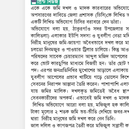
একে একে জমি দখল ও মাদক কারবারের অভিযোগে
অপসারণের দাবিতে জেলা প্রশাসক (ডিসি)কে লিখিত অ
একটি লিখিত অভিযোগ ডিসির বরাবরে দেন তাঁরা।
অভিযোগে বলা হয়, ঠাকুরগাঁও সদর উপজেলার সাল
কালিতলা) এলাকার ইউপি সদস্য ও যুবলীগ নেতা ম
নিরীহ মানুষের জমি-জায়গা অবৈধভাবে দখল করে 
চলতো দিনমজুর ও পাওয়ার ট্রিলার চালিয়ে। কিন্তু
পরিষদের সাবেক চেয়ারম্যান আব্দুল মজিদ আপেলের স
করে ভোট কারচুপির মাধ্যমে বিজয়ী হন। তাঁর ছোট
পদ। এরপর জনপ্রতিনিধির মুখোশের আড়ালে এলাকায় ত্
যুবলীগ আপেলের প্রভাব খাটিয়ে গড়ে তোলেন কিশ
সেবনের নিরাপদ আস্তানা তৈরি করেন। পাশাপাশি এলাক
যায় জমির মালিক। দখলকৃত জমিতেই অবৈধ স্থাপন
সেবনকারীদের অপকর্ম। এভাবেই জমি দখল ও মাদক
লিখিত অভিযোগে আরো বলা হয়, মফিজুল হক কালিতল
টাকা মূল্যের ২ শতক জমি ভয়-ভীতি দেখিয়ে জবর-দ
দ্বারা নিরীহ মানুষের জমি দখল করে নেন তিনি।
জাল দলিল ও কাগজপত্র তৈরী করে মফিজুল সন্ত্রাসী ক