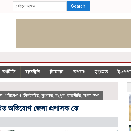
Search
অর্থনীতি
রাজনীতি
বিনোদন
অপরাধ
মুক্তমত
ই-পেপা
পন
,
পরিবেশ ও জীববৈচিত্র
,
মুক্তমত
,
রংপুর
,
রাজনীতি
,
সারা দেশ
খিত অভিযোগ জেলা প্রশাসক’কে