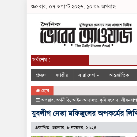
শুক্রবার, ০৭ অগাস্ট ২০২৬, ১০:০৯ অপরাহ্ন
সর্বশেষ :
প্রচ্ছদ
জাতীয়
সারা দেশ
আন্তর্জাতিক
হোম
অপরাধ
,
অর্থনীতি
,
আইন-আদালত
,
কৃষি সংবাদ
,
জীবনযা
যুবলীগ নেতা মফিজুলের অপকর্মের লি
প্রকাশিত: শুক্রবার, ৮ নভেম্বর, ২০২৪