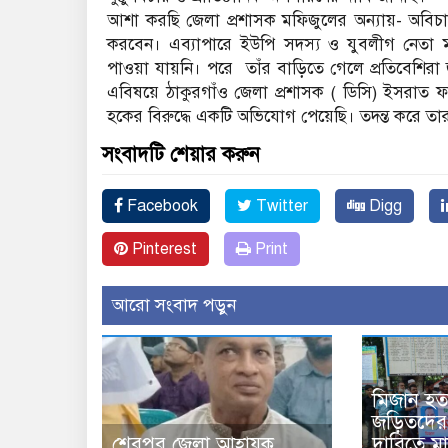
আশা করছি জেলা প্রশাসক মফিজুলের অন্যায়- অবি
করবেন। এব্যাপারে ইউপি সদস্য ও যুবলীগ নেতা
পাওয়া যায়নি। পরে তাঁর বাড়িতে গেলে প্রতিবেশি
এবিষয়ে ঠাকুরগাঁও জেলা প্রশাসক ( ডিসি) ইসরাত 
হকের বিরুদ্ধে একটি অভিযোগ পেয়েছি। তদন্ত করে তার 
সংবাদটি শেয়ার করুন
Facebook
Twitter
Digg
Pinterest
Print
আরো সংবাদ পড়ুন
মিজান হত্
জড়িতদের
দাবিতে মা
শেরপুর জেলা আহ্বায়ক