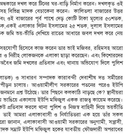
অন্ধকারে দখল করে টিনের ঘর-বাড়ি নির্মাণ করেন। দখলকৃত ওই
বা সহ বিভিন্ন মাদক বেচাকেনা করেন। কালিতলা বাজারের উত্তর
বং ওই বাজারের পূর্ব পাশ্বে দেড় কোটি টাকা মূল্যের ৫০শতক,
র ৫০ শতক,একই এলাকার লিটন ইসলামের ২৫ শতক, দুলাল ইসলামের
২ শতক জমি ভয়-ভীতি দেখিয়ে রাতের আধারে জবল দখল করে নেয়
রধান সহযোগী হিসেবে কাজ করেন তার ভাই মজিবর, রহিমসহ আরো
পরিবার ও নিরীহ লোকজনকে এলাকা ছাড়া করেছেন। এবং কিশোরদের
 অবৈধ জমি দখলের প্রতিবাদ এবং থানায় অভিযোগ দিলে পুলিশ
তক) ও সাধারণ সম্পাদক কারাবন্দী দেবাশীষ দত্ত সমীরের
ম-নিপীড়ন চালায়। আওয়ামীলীগ সরকারের পতনের পরেও ইউপি
মনে প্রশ্ন উঠেছে। তার পিছনে কলকাঠি নাড়ছে কে? স্থানীয়রা
 ভাঙিয়ে একালায় ইউপি মফিজুল একক রাজত্ব কায়েম করেছে।
 প্রতিবাদ করলে থানা পুলিশ ও নিজস্ব বাহিনী দিয়ে ভয়ভীতি
। তাই আমরা এলাকাবাসী ও নির্যাতিতরা এক হয়ে তাঁর সকল
ো জানান, এলাকাবাসী আওয়ামী সরকারের অনুগামী, সন্ত্রাসী,
র মাদক সম্রাট ইউপি মফিজুল হকের যাবতীয় ফৌজদারী অপরাধের