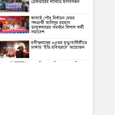
গ্রেফতারের দাবিতে মানববন্ধন
কালাই পৌর নির্বাচন মেয়র
পদপ্রার্থী আনিসুর রহমান
তালুকদারের সমর্থনে বিশাল কর্মী
সমাবেশ
রবীন্দ্রনাথের ৮৫তম মৃত্যুবার্ষিকীতে
ঢাকায় ‘ইতি রবিস্মরণে’ আয়োজন
ন্যায়বিচার ও নিরাপত্তার দাবিতে
কঠোর আন্দোলনের সূচনা
কবিতা /হঠাৎ করে/ এম এম
মিজান
কৃত্রিম বন্যা:১০ গ্রাম প্লাবিত :
বসতবাড়ি বিধ্বস্ত পাহাড় ধস: