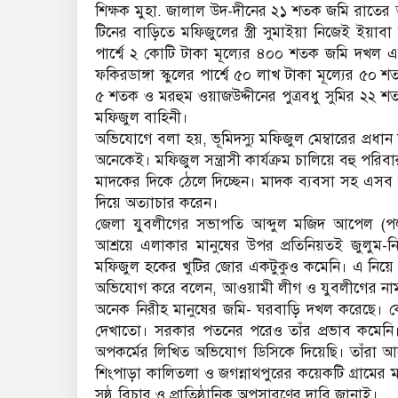
শিক্ষক মুহা. জালাল উদ-দীনের ২১ শতক জমি রাতের 
টিনের বাড়িতে মফিজুলের স্ত্রী সুমাইয়া নিজেই ইয়া
পার্শ্বে ২ কোটি টাকা মূল্যের ৪০০ শতক জমি দখল এ
ফকিরডাঙ্গা স্কুলের পার্শ্বে ৫০ লাখ টাকা মূল্যে
৫ শতক ও মরহুম ওয়াজউদ্দীনের পুত্রবধু সুমির ২
মফিজুল বাহিনী।
অভিযোগে বলা হয়, ভূমিদস্যু মফিজুল মেম্বারের প্
অনেকেই। মফিজুল সন্ত্রাসী কার্যক্রম চালিয়ে বহু 
মাদকের দিকে ঠেলে দিচ্ছেন। মাদক ব্যবসা সহ এসব
দিয়ে অত্যাচার করেন।
জেলা যুবলীগের সভাপতি আব্দুল মজিদ আপেল (পলা
আশ্রয়ে এলাকার মানুষের উপর প্রতিনিয়তই জুলু
মফিজুল হকের খুটির জোর একটুকুও কমেনি। এ নিয়ে জন
অভিযোগ করে বলেন, আওয়ামী লীগ ও যুবলীগের নাম
অনেক নিরীহ মানুষের জমি- ঘরবাড়ি দখল করেছে। কেউ
দেখাতো। সরকার পতনের পরেও তাঁর প্রভাব কমেনি
অপকর্মের লিখিত অভিযোগ ডিসিকে দিয়েছি। তাঁরা আর
শিংপাড়া কালিতলা ও জগন্নাথপুরের কয়েকটি গ্রামে
সুষ্ঠু বিচার ও প্রাতিষ্ঠানিক অপসারণের দাবি জানাই।