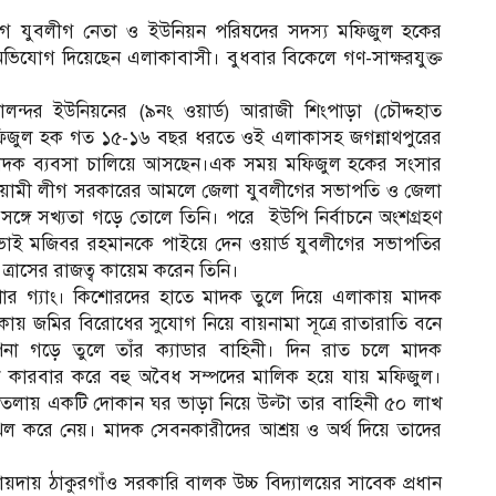
 যুবলীগ নেতা ও ইউনিয়ন পরিষদের সদস্য মফিজুল হকের
ভিযোগ দিয়েছেন এলাকাবাসী। বুধবার বিকেলে গণ-সাক্ষরযুক্ত
ন্দর ইউনিয়নের (৯নং ওয়ার্ড) আরাজী শিংপাড়া (চৌদ্দহাত
ফিজুল হক গত ১৫-১৬ বছর ধরতে ওই এলাকাসহ জগন্নাথপুরের
মাদক ব্যবসা চালিয়ে আসছেন।এক সময় মফিজুল হকের সংসার
 আওয়ামী লীগ সরকারের আমলে জেলা যুবলীগের সভাপতি ও জেলা
ঙ্গে সখ্যতা গড়ে তোলে তিনি। পরে ইউপি নির্বাচনে অংশগ্রহণ
 ভাই মজিবর রহমানকে পাইয়ে দেন ওয়ার্ড যুবলীগের সভাপতির
রাসের রাজত্ব কায়েম করেন তিনি।
োর গ্যাং। কিশোরদের হাতে মাদক তুলে দিয়ে এলাকায় মাদক
ায় জমির বিরোধের সুযোগ নিয়ে বায়নামা সূত্রে রাতারাতি বনে
া গড়ে তুলে তাঁর ক্যাডার বাহিনী। দিন রাত চলে মাদক
 কারবার করে বহু অবৈধ সম্পদের মালিক হয়ে যায় মফিজুল।
ায় একটি দোকান ঘর ভাড়া নিয়ে উল্টা তার বাহিনী ৫০ লাখ
খল করে নেয়। মাদক সেবনকারীদের আশ্রয় ও অর্থ দিয়ে তাদের
ায়দায় ঠাকুরগাঁও সরকারি বালক উচ্চ বিদ্যালয়ের সাবেক প্রধান