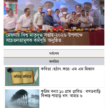
মেঘনায় বিশ্ব মাতৃদুগ্ধ সপ্তাহ-২০২৬ উপলক্ষে
সচেতনতামূলক কর্মসূচি অনুষ্ঠিত
সর্বশেষ
জনপ্রিয়
কবিতা /হঠাৎ করে/ এম এম মিজান
কৃত্রিম বন্যা:১০ গ্রাম প্লাবিত : বসতবাড়ি
বিধ্বস্ত পাহাড় ধস: আহত ৬