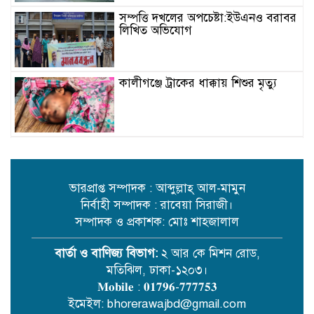
সম্পত্তি দখলের অপচেষ্টা:ইউএনও বরাবর
লিখিত অভিযোগ
কালীগঞ্জে ট্রাকের ধাক্কায় শিশুর মৃত্যু
বিদ্যুৎ-জ্বালানি সহযোগিতায় বাংলাদেশ-
ভারত বৈঠক
ভারপ্রাপ্ত সম্পাদক : আব্দুল্লাহ্ আল-মামুন
নির্বাহী সম্পাদক : রাবেয়া সিরাজী।
মেঘনায় বিশ্ব মাতৃদুগ্ধ সপ্তাহ-২০২৬
সম্পাদক ও প্রকাশক: মোঃ শাহজালাল
উপলক্ষে সচেতনতামূলক কর্মসূচি অনুষ্ঠিত
বার্তা ও বাণিজ্য বিভাগ:
২ আর কে মিশন রোড,
মতিঝিল, ঢাকা-১২০৩।
আইএবিডির সঙ্গে ভারতীয় হাই
𝐌𝐨𝐛𝐢𝐥𝐞 : 𝟎𝟏𝟕𝟗𝟔-𝟕𝟕𝟕𝟕𝟓𝟑
কমিশনারের মতবিনিময়
ইমেইল: bhorerawajbd@gmail.com