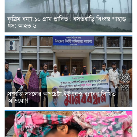
কৃত্রিম বন্যা:১০ গ্রাম প্লাবিত : বসতবাড়ি বিধ্বস্ত পাহাড়
ধস: আহত ৬
সম্পত্তি দখলের অপচেষ্টা:ইউএনও বরাবর লিখিত
অভিযোগ