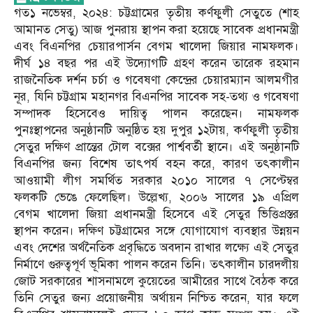
গত১ নভেম্বর, ২০২৪: চট্টগ্রামের তৃতীয় কর্ণফুলী সেতুতে (শাহ
আমানত সেতু) আজ পুনরায় স্থাপন করা হয়েছে সাবেক প্রধানমন্ত্রী
এবং বিএনপির চেয়ারপার্সন বেগম খালেদা জিয়ার নামফলক।
দীর্ঘ ১৪ বছর পর এই উদ্যোগটি গ্রহণ করেন তারেক রহমান
রাজনৈতিক দর্শন চর্চা ও গবেষণা কেন্দ্রের চেয়ারম্যান আলমগীর
নূর, যিনি চট্টগ্রাম মহানগর বিএনপির সাবেক সহ-তথ্য ও গবেষণা
সম্পাদক হিসেবেও দায়িত্ব পালন করেছেন। নামফলক
পুনঃস্থাপনের অনুষ্ঠানটি অনুষ্ঠিত হয় দুপুর ১২টায়, কর্ণফুলী তৃতীয়
সেতুর দক্ষিণ প্রান্তের টোল বক্সের পার্শ্ববর্তী স্থানে। এই অনুষ্ঠানটি
বিএনপির জন্য বিশেষ তাৎপর্য বহন করে, কারণ তৎকালীন
আওয়ামী লীগ সমর্থিত সরকার ২০১০ সালের ৭ সেপ্টেম্বর
ফলকটি ভেঙে ফেলেছিল। উল্লেখ্য, ২০০৬ সালের ১৯ এপ্রিল
বেগম খালেদা জিয়া প্রধানমন্ত্রী হিসেবে এই সেতুর ভিত্তিপ্রস্তর
স্থাপন করেন। দক্ষিণ চট্টগ্রামের সঙ্গে যোগাযোগ ব্যবস্থার উন্নয়ন
এবং দেশের অর্থনৈতিক প্রবৃদ্ধিতে অবদান রাখার লক্ষ্যে এই সেতুর
নির্মাণে গুরুত্বপূর্ণ ভূমিকা পালন করেন তিনি। তৎকালীন চারদলীয়
জোট সরকারের শাসনামলে কুয়েতের আমীরের সাথে বৈঠক করে
তিনি সেতুর জন্য প্রয়োজনীয় অর্থায়ন নিশ্চিত করেন, যার ফলে