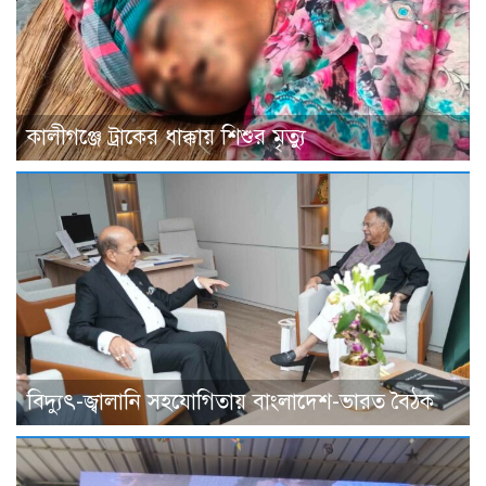
কালীগঞ্জে ট্রাকের ধাক্কায় শিশুর মৃত্যু
বিদ্যুৎ-জ্বালানি সহযোগিতায় বাংলাদেশ-ভারত বৈঠক