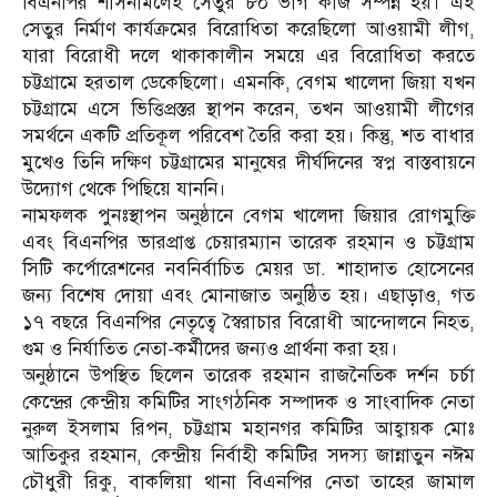
বিএনপির শাসনামলেই সেতুর ৮০ ভাগ কাজ সম্পন্ন হয়। এই
সেতুর নির্মাণ কার্যক্রমের বিরোধিতা করেছিলো আওয়ামী লীগ,
যারা বিরোধী দলে থাকাকালীন সময়ে এর বিরোধিতা করতে
চট্টগ্রামে হরতাল ডেকেছিলো। এমনকি, বেগম খালেদা জিয়া যখন
চট্টগ্রামে এসে ভিত্তিপ্রস্তর স্থাপন করেন, তখন আওয়ামী লীগের
সমর্থনে একটি প্রতিকূল পরিবেশ তৈরি করা হয়। কিন্তু, শত বাধার
মুখেও তিনি দক্ষিণ চট্টগ্রামের মানুষের দীর্ঘদিনের স্বপ্ন বাস্তবায়নে
উদ্যোগ থেকে পিছিয়ে যাননি।
নামফলক পুনঃস্থাপন অনুষ্ঠানে বেগম খালেদা জিয়ার রোগমুক্তি
এবং বিএনপির ভারপ্রাপ্ত চেয়ারম্যান তারেক রহমান ও চট্টগ্রাম
সিটি কর্পোরেশনের নবনির্বাচিত মেয়র ডা. শাহাদাত হোসেনের
জন্য বিশেষ দোয়া এবং মোনাজাত অনুষ্ঠিত হয়। এছাড়াও, গত
১৭ বছরে বিএনপির নেতৃত্বে স্বৈরাচার বিরোধী আন্দোলনে নিহত,
গুম ও নির্যাতিত নেতা-কর্মীদের জন্যও প্রার্থনা করা হয়।
অনুষ্ঠানে উপস্থিত ছিলেন তারেক রহমান রাজনৈতিক দর্শন চর্চা
কেন্দ্রের কেন্দ্রীয় কমিটির সাংগঠনিক সম্পাদক ও সাংবাদিক নেতা
নুরুল ইসলাম রিপন, চট্টগ্রাম মহানগর কমিটির আহ্বায়ক মোঃ
আতিকুর রহমান, কেন্দ্রীয় নির্বাহী কমিটির সদস্য জান্নাতুন নঈম
চৌধুরী রিকু, বাকলিয়া থানা বিএনপির নেতা তাহের জামাল