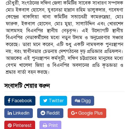
চৌধুরী, সংগঠনের দক্ষিণ জেলা কমিটির সাবেক সাধারণ সম্পাদক
মোঃ ইকবাল হোসেন, যুবনেতা হান্নান রহিম তালুকদার, গবেষণা
কেন্দ্রের বাকলিয়া থানা কমিটির সভানেত্রী কামরুন্নেছা, মোঃ
ফারুক, ইকবাল হোসেন, মোঃ মুছা, সালাউদ্দিন এবং খোরশেদ
আলমসহ বিএনপির স্থানীয় নেতৃবৃন্দ। এই উদ্যোগটি স্থানীয়
বিএনপির নেতাকর্মীদের মধ্যে নতুন উদ্যম ও অনুপ্রেরণার সঞ্চার
করেছে। তারা মনে করেন, এটি শুধু একটি নামফলক পুনঃস্থাপন
নয়; বরং স্বাধীনতার চেতনায় দেশগঠনের দৃঢ় প্রতিজ্ঞার প্রতিফলন।
আজকের এই পুনঃস্থাপন কর্মসূচী, দক্ষিণ চট্টগ্রামের মানুষের মধ্যে
বেগম খালেদা জিয়া ও বিএনপির অবদানের প্রতি কৃতজ্ঞতা ও
শ্রদ্ধার বার্তা বহন করছে।
সংবাদটি শেয়ার করুন
Facebook
Twitter
Digg
Linkedin
Reddit
Google Plus
Pinterest
Print