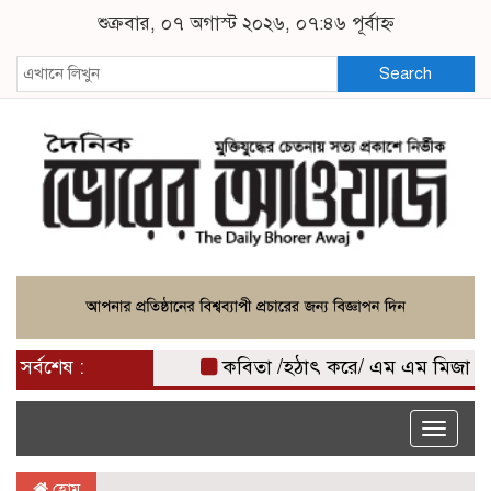
শুক্রবার, ০৭ অগাস্ট ২০২৬, ০৭:৪৬ পূর্বাহ্ন
Search
সর্বশেষ :
কবিতা /হঠাৎ করে/ এম এম মিজান
ক
Toggle
naviga
হোম