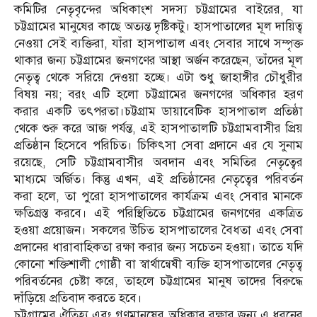
কমিটির নেতৃবৃন্দের অধিকাংশ সদস্য চট্টগ্রামের বাইরের, যা
চট্টগ্রামের মানুষের কাছে অত্যন্ত দৃষ্টিকটু। হাসপাতালের মূল দায়িত্ব
নেওয়া সেই ব্যক্তিরা, যাঁরা হাসপাতাল এবং সেবার সাথে সম্পৃক্ত
থাকার জন্য চট্টগ্রামের জনগণের আস্থা অর্জন করেছেন, তাঁদের মূল
নেতৃত্ব থেকে সরিয়ে দেওয়া হচ্ছে। এটা শুধু জাহাঙ্গীর চৌধুরীর
বিষয় নয়; বরং এটি হলো চট্টগ্রামের জনগণের অধিকার হরণ
করার একটি তৎপরতা।চট্টগ্রাম ডায়াবেটিক হাসপাতাল প্রতিষ্ঠা
থেকে শুরু করে আজ পর্যন্ত, এই হাসপাতালটি চট্টগ্রামবাসীর প্রিয়
প্রতিষ্ঠান হিসেবে পরিচিত। চিকিৎসা সেবা প্রদানে এর যে সুনাম
রয়েছে, সেটি চট্টগ্রামবাসীর অবদান এবং সমিতির নেতৃত্বের
মাধ্যমে অর্জিত। কিন্তু এখন, এই প্রতিষ্ঠানের নেতৃত্বের পরিবর্তন
করা হলে, তা পুরো হাসপাতালের কার্যক্রম এবং সেবার মানকে
ক্ষতিগ্রস্ত করবে। এই পরিস্থিতিতে চট্টগ্রামের জনগণের একত্রিত
হওয়া প্রয়োজন। সকলের উচিত হাসপাতালের বৈধতা এবং সেবা
প্রদানের ধারাবাহিকতা রক্ষা করার জন্য সচেতন হওয়া। তাতে যদি
কোনো শক্তিশালী গোষ্ঠী বা স্বার্থান্বেষী ব্যক্তি হাসপাতালের নেতৃত্ব
পরিবর্তনের চেষ্টা করে, তাহলে চট্টগ্রামের মানুষ তাদের বিরুদ্ধে
দাঁড়িয়ে প্রতিবাদ করতে হবে।
চট্টগ্রামের ঐতিহ্য এবং গণমানুষের অধিকার রক্ষার জন্য এ ধরনের