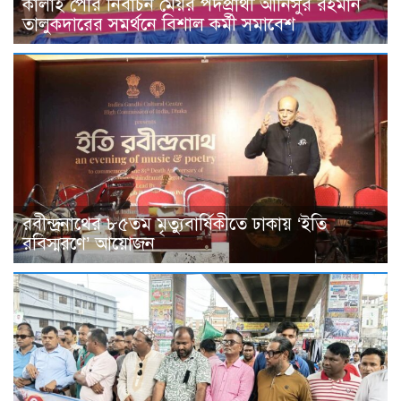
কালাই পৌর নির্বাচন মেয়র পদপ্রার্থী আনিসুর রহমান
তালুকদারের সমর্থনে বিশাল কর্মী সমাবেশ
রবীন্দ্রনাথের ৮৫তম মৃত্যুবার্ষিকীতে ঢাকায় ‘ইতি
রবিস্মরণে’ আয়োজন