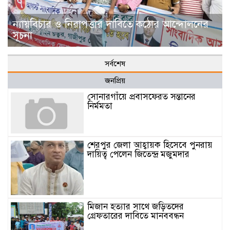
ন্যায়বিচার ও নিরাপত্তার দাবিতে কঠোর আন্দোলনের
সূচনা
সর্বশেষ
জনপ্রিয়
সোনারগাঁয়ে প্রবাসফেরত সন্তানের
নির্মমতা
শেরপুর জেলা আহ্বায়ক হিসেবে পুনরায়
দায়িত্ব পেলেন জিতেন্দ্র মজুমদার
মিজান হত্যার সাথে জড়িতদের
গ্রেফতারের দাবিতে মানববন্ধন