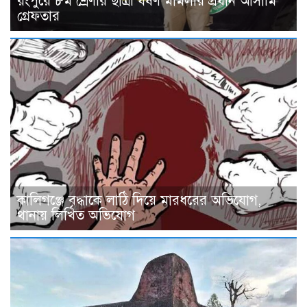
রংপুরে ৮ম শ্রেণীর ছাত্রী ধর্ষণ মামলার প্রধান আসামি
গ্রেফতার
কালিগঞ্জে বৃদ্ধাকে লাঠি দিয়ে মারধরের অভিযোগ,
থানায় লিখিত অভিযোগ