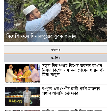
বিদেশি ফলে দিনাজপুরের যুবক কামাল
সর্বশেষ
জনপ্রিয়
সড়ক নিরাপত্তায় বিশেষ অবদান রাখায়
নিসচা বিশেষ সম্মাননা পেলেন লায়ন গনি
মিয়া বাবুল
রংপুরে ৮ম শ্রেণীর ছাত্রী ধর্ষণ মামলার
প্রধান আসামি গ্রেফতার