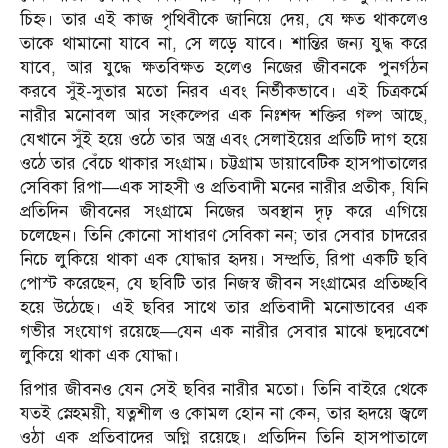
চিহ্ন। তার এই কাজ পৃথিবীকে জানিয়ে দেয়, যে ক্ষত থাকলেও
তাকে থামানো যাবে না, সে লড়ে যাবে। শান্তির জন্য যুদ্ধ করে
যাবে, আর যুদ্ধে ক্ষতবিক্ষত হলেও নিজের জীবনকে পুনর্গঠন
করবে সুঁই-সুতার মতো নিরব এবং নির্ভীকভাবে। এই চিত্রকর্মে
নারীর মনোবল আর সংকল্পের এক নিঃশব্দ শক্তির গল্প আছে,
যেখানে সুঁই হয়ে ওঠে তার অস্ত্র এবং সেলাইয়ের প্রতিটি দাগ হয়ে
ওঠে তার বেঁচে থাকার সংগ্রাম। চট্টগ্রাম ডায়াবেটিক হাসপাতালের
সেবিকা রিপা—এক সাহসী ও প্রতিবাদী মনের নারীর প্রতীক, যিনি
প্রতিদিন জীবনের সংগ্রামে নিজের অবস্থান দৃঢ় করে এগিয়ে
চলেছেন। তিনি কোনো সাধারণ সেবিকা নন; তার সেবার চাদরের
নিচে লুকিয়ে থাকা এক যোদ্ধার হৃদয়। সম্প্রতি, রিপা একটি ছবি
পোস্ট করেছেন, যে ছবিটি তার নিজস্ব জীবন সংগ্রামের প্রতিচ্ছবি
হয়ে উঠেছে। এই ছবির সাথে তার প্রতিবাদী মনোভাবের এক
গভীর সংযোগ রয়েছে—যেন এক নারীর সেবার মাঝে ছদ্মবেশে
লুকিয়ে থাকা এক যোদ্ধা।
রিপার জীবনও যেন সেই ছবির নারীর মতো। তিনি বাইরে থেকে
যতই স্নেহময়ী, যত্নশীল ও কোমল হোন না কেন, তার হৃদয়ে জ্বলে
ওঠা এক প্রতিবাদের অগ্নি রয়েছে। প্রতিদিন তিনি হাসপাতালে