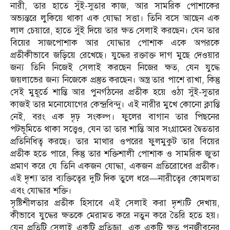
নারী, তার হাতে সুঁই-সুতার কাজ, আর সামরিক পোশাকের
অভ্যন্তরে লুকিয়ে থাকা এক যোদ্ধা সত্তা। তিনি বসে আছেন এক
লাল চেয়ারে, হাতে সুঁই দিয়ে তার ক্ষত সেলাই করছেন। যেন তার
বিয়ের সাজপোশাক আর যোদ্ধার পোশাক একে অপরকে
প্রতীকীভাবে জড়িয়ে রেখেছে। যুদ্ধের রক্তাক্ত দাগ মুছে দেওয়ার
জন্য তিনি নিজেই সেলাই করছেন নিজের ক্ষত, যেন যুদ্ধে
জয়লাভের জন্য নিজেকে প্রস্তুত করছেন। অস্ত্র তার পাশে রাখা, কিন্তু
সেই মুহূর্তে শান্তি আর পুনর্গঠনের প্রতীক হয়ে ওঠা সুঁই-সুতার
কাজই তার মনোযোগের কেন্দ্রবিন্দু। এই নারীর মুখে কোনো ক্লান্তি
নেই, বরং এক দৃঢ় সংকল্প। ফুলের বাগান তার পিছনের
পটভূমিতে থাকা সত্ত্বেও, যেন তা তার শান্তি আর সংগ্রামের দ্বৈততার
প্রতিনিধিত্ব করছে। তার মাথার ওপরের ফুলমুকুট তার বিয়ের
প্রতীক হতে পারে, কিন্তু তার শক্তিশালী পোশাক ও সামরিক জুতা
প্রমাণ করে যে তিনি একজন যোদ্ধা, একজন প্রতিরোধের প্রতীক।
এই দৃশ্য তার ব্যক্তিত্বের দুটি দিক তুলে ধরে—নারীত্বের কোমলতা
এবং যোদ্ধার শক্তি।
সৃষ্টিশীলতার প্রতীক হিসাবে এই সেলাই করা দৃশ্যটি দেখায়,
কীভাবে যুদ্ধের ক্ষতকে মেরামত করে নতুন করে তৈরি হতে হয়।
যেন প্রতিটি সেলাই একটি প্রতিজ্ঞা, এক একটি ক্ষত পুনর্জীবনের