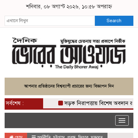
শনিবার, ০৮ অগাস্ট ২০২৬, ১০:৫৮ অপরাহ্ন
Search
সর্বশেষ :
সড়ক নিরাপত্তায় বিশেষ অবদান রাখায় নি
Toggle
naviga
হোম
অর্থনীতি
,
চট্টগ্রাম
,
প্রবন্ধ
,
ফিচার
,
মুক্তমত