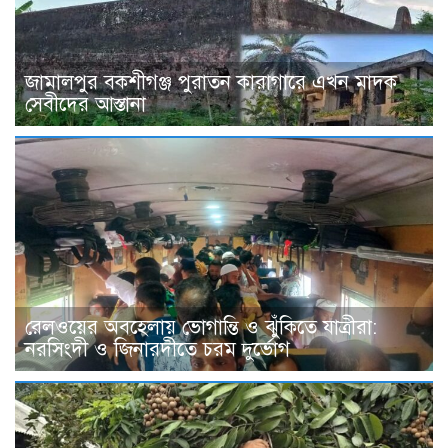
জামালপুর বকশীগঞ্জ পুরাতন কারাগারে এখন মাদক
সেবীদের আস্তানা
রেলওয়ের অবহেলায় ভোগান্তি ও ঝুঁকিতে যাত্রীরা:
নরসিংদী ও জিনারদীতে চরম দুর্ভোগ