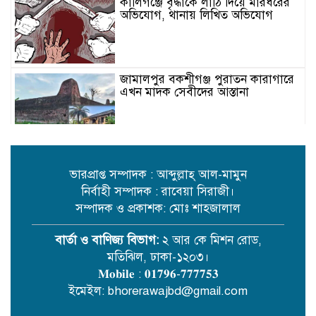
কালিগঞ্জে বৃদ্ধাকে লাঠি দিয়ে মারধরের
অভিযোগ, থানায় লিখিত অভিযোগ
জামালপুর বকশীগঞ্জ পুরাতন কারাগারে
এখন মাদক সেবীদের আস্তানা
রেলওয়ের অবহেলায় ভোগান্তি ও ঝুঁকিতে
যাত্রীরা: নরসিংদী ও জিনারদীতে চরম
দুর্ভোগ
ভারপ্রাপ্ত সম্পাদক : আব্দুল্লাহ্ আল-মামুন
নির্বাহী সম্পাদক : রাবেয়া সিরাজী।
সম্পাদক ও প্রকাশক: মোঃ শাহজালাল
কবিতা /ছোট গল্প/ এম এম মিজান
বার্তা ও বাণিজ্য বিভাগ:
২ আর কে মিশন রোড,
মতিঝিল, ঢাকা-১২০৩।
𝐌𝐨𝐛𝐢𝐥𝐞 : 𝟎𝟏𝟕𝟗𝟔-𝟕𝟕𝟕𝟕𝟓𝟑
বিদেশি ফলে দিনাজপুরের যুবক কামাল
ইমেইল: bhorerawajbd@gmail.com