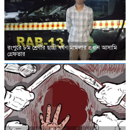
রংপুরে ৮ম শ্রেণীর ছাত্রী ধর্ষণ মামলার প্রধান আসামি
গ্রেফতার