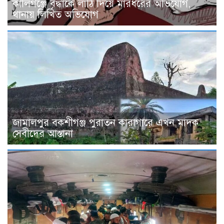
কালিগঞ্জে বৃদ্ধাকে লাঠি দিয়ে মারধরের অভিযোগ,
থানায় লিখিত অভিযোগ
জামালপুর বকশীগঞ্জ পুরাতন কারাগারে এখন মাদক
সেবীদের আস্তানা