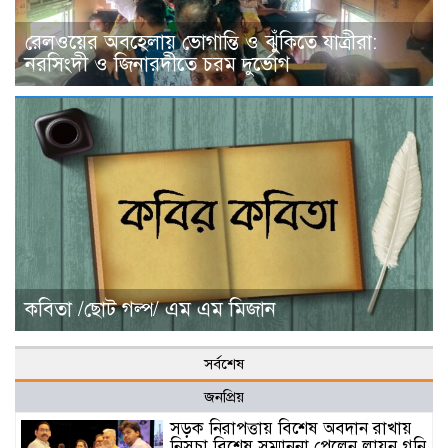
রেলওয়ের অবহেলায় ভোগান্তি ও ঝুঁকিতে যাত্রীরা:
নরসিংদী ও জিনারদীতে চরম দুর্ভোগ
কবিতা /ছোট গল্প/ এম এম মিজান
সর্বশেষ
জনপ্রিয়
সড়ক নিরাপত্তায় বিশেষ অবদান রাখায়
নিসচা বিশেষ সম্মাননা পেলেন লায়ন গনি