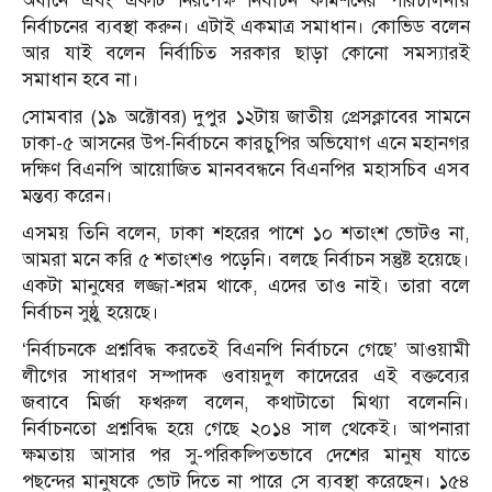
অধীনে এবং একটি নিরপেক্ষ নির্বাচন কমিশনের পরিচালনায়
নির্বাচনের ব্যবস্থা করুন। এটাই একমাত্র সমাধান। কোভিড বলেন
আর যাই বলেন নির্বাচিত সরকার ছাড়া কোনো সমস্যারই
সমাধান হবে না।
সোমবার (১৯ অক্টোবর) দুপুর ১২টায় জাতীয় প্রেসক্লাবের সামনে
ঢাকা-৫ আসনের উপ-নির্বাচনে কারচুপির অভিযোগ এনে মহানগর
দক্ষিণ বিএনপি আয়োজিত মানববন্ধনে বিএনপির মহাসচিব এসব
মন্তব্য করেন।
এসময় তিনি বলেন, ঢাকা শহরের পাশে ১০ শতাংশ ভোটও না,
আমরা মনে করি ৫ শতাংশও পড়েনি। বলছে নির্বাচন সন্তুষ্ট হয়েছে।
একটা মানুষের লজ্জা-শরম থাকে, এদের তাও নাই। তারা বলে
নির্বাচন সুষ্ঠু হয়েছে।
‘নির্বাচনকে প্রশ্নবিদ্ধ করতেই বিএনপি নির্বাচনে গেছে’ আওয়ামী
লীগের সাধারণ সম্পাদক ওবায়দুল কাদেরের এই বক্তব্যের
জবাবে মির্জা ফখরুল বলেন, কথাটাতো মিথ্যা বলেননি।
নির্বাচনতো প্রশ্নবিদ্ধ হয়ে গেছে ২০১৪ সাল থেকেই। আপনারা
ক্ষমতায় আসার পর সু-পরিকল্পিতভাবে দেশের মানুষ যাতে
পছন্দের মানুষকে ভোট দিতে না পারে সে ব্যবস্থা করেছেন। ১৫৪