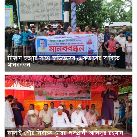
মিজান হত্যার সাথে জড়িতদের গ্রেফতারের দাবিতে
মানববন্ধন
কালাই পৌর নির্বাচন মেয়র পদপ্রার্থী আনিসুর রহমান