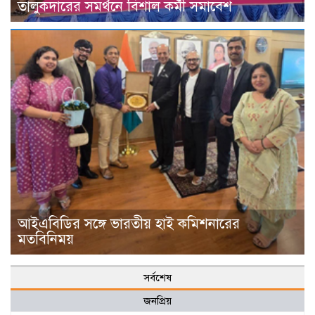
তালুকদারের সমর্থনে বিশাল কর্মী সমাবেশ
আইএবিডির সঙ্গে ভারতীয় হাই কমিশনারের
মতবিনিময়
সর্বশেষ
জনপ্রিয়