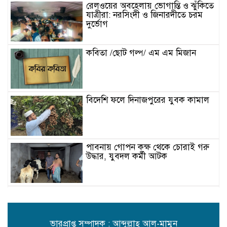
রেলওয়ের অবহেলায় ভোগান্তি ও ঝুঁকিতে
যাত্রীরা: নরসিংদী ও জিনারদীতে চরম
দুর্ভোগ
কবিতা /ছোট গল্প/ এম এম মিজান
বিদেশি ফলে দিনাজপুরের যুবক কামাল
পাবনায় গোপন কক্ষ থেকে চোরাই গরু
উদ্ধার, যুবদল কর্মী আটক
নিষিদ্ধ জালের ছোবলে হাকালুকি হাওর,
অবাধে চলছে দেশীয় মাছ নিধনের মহা-
উৎসব
ভারপ্রাপ্ত সম্পাদক : আব্দুল্লাহ্ আল-মামুন