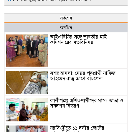
সর্বশেষ
জনপ্রিয়
আইএবিডির সঙ্গে ভারতীয় হাই
কমিশনারের মতবিনিময়
সশস্ত্র হামলা: মেয়র পদপ্রার্থী নাফিজ
আহমেদ রাজু প্রাণে বাঁচলেন!
কালীগঞ্জে প্রশিক্ষণার্থীদের মাঝে ভাতা ও
সনদপত্র বিতরণ
নরসিংদীতে ১১ দলীয় জোটের