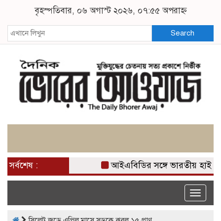
বৃহস্পতিবার, ০৬ অগাস্ট ২০২৬, ০৭:৫৫ অপরাহ্ন
Search
সর্বশেষ :
আইএবিডির সঙ্গে ভারতীয় হাই ক
Toggle
naviga
সিলেট জুড়ে এপ্রিল মাসে সড়কে ঝরল ১৫ প্রাণ