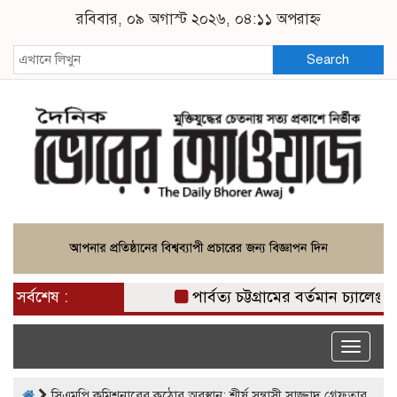
রবিবার, ০৯ অগাস্ট ২০২৬, ০৪:১১ অপরাহ্ন
Search
সর্বশেষ :
পার্বত্য চট্টগ্রামের বর্তমান চ্যাল
Toggle
naviga
সিএমপি কমিশনারের কঠোর অবস্থান: শীর্ষ সন্ত্রাসী সাজ্জাদ গ্রেফতার