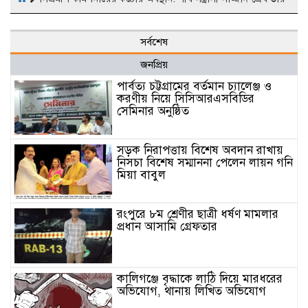
সর্বশেষ
জনপ্রিয়
পার্বত্য চট্টগ্রামের বর্তমান চ্যালেঞ্জ ও
করণীয় নিয়ে সিসিআরএসবিডির
সেমিনার অনুষ্ঠিত
সড়ক নিরাপত্তায় বিশেষ অবদান রাখায়
নিসচা বিশেষ সম্মাননা পেলেন লায়ন গনি
মিয়া বাবুল
রংপুরে ৮ম শ্রেণীর ছাত্রী ধর্ষণ মামলার
প্রধান আসামি গ্রেফতার
কালিগঞ্জে বৃদ্ধাকে লাঠি দিয়ে মারধরের
অভিযোগ, থানায় লিখিত অভিযোগ