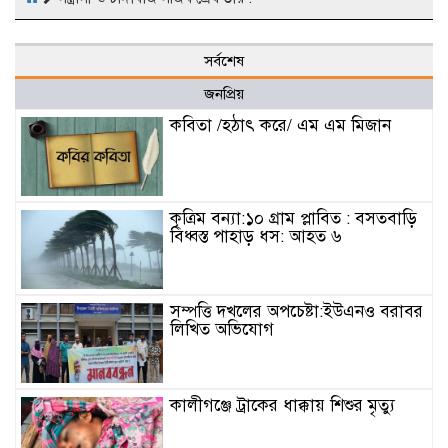
সর্বশেষ
জনপ্রিয়
কবিতা /হঠাৎ করে/ এম এম মিজান
কৃত্রিম বন্যা:১০ গ্রাম প্লাবিত : বসতবাড়ি
বিধ্বস্ত পাহাড় ধস: আহত ৬
সম্পত্তি দখলের অপচেষ্টা:ইউএনও বরাবর
লিখিত অভিযোগ
কালীগঞ্জে ট্রাকের ধাক্কায় শিশুর মৃত্যু