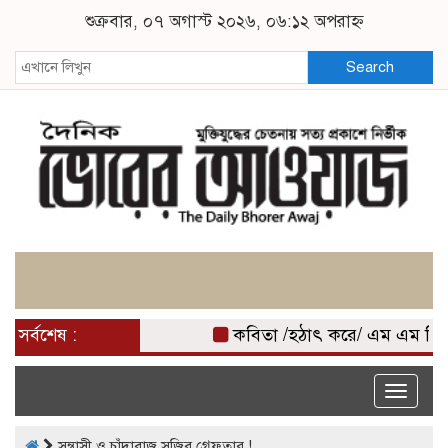
শুক্রবার, ০৭ অগাস্ট ২০২৬, ০৬:১২ অপরাহ্ন
Search
সর্বশেষ :
কবিতা /হঠাৎ করে/ এম এম মিজ
Toggle
naviga
সন্ত্রাসী ও চাঁদাবাজ সজিব গ্রেফতার !