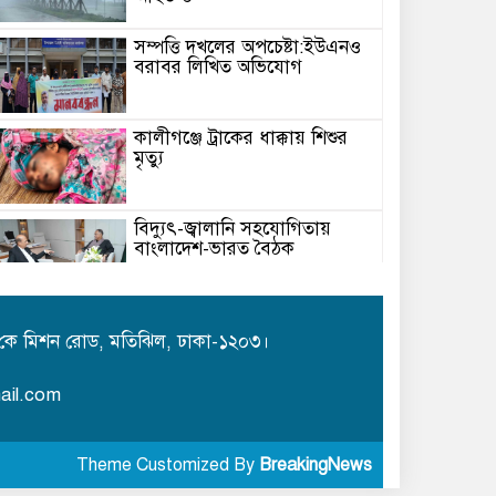
সম্পত্তি দখলের অপচেষ্টা:ইউএনও
বরাবর লিখিত অভিযোগ
কালীগঞ্জে ট্রাকের ধাক্কায় শিশুর
মৃত্যু
বিদ্যুৎ-জ্বালানি সহযোগিতায়
বাংলাদেশ-ভারত বৈঠক
মেঘনায় বিশ্ব মাতৃদুগ্ধ সপ্তাহ-২০২৬
উপলক্ষে সচেতনতামূলক কর্মসূচি
কে মিশন রোড, মতিঝিল, ঢাকা-১২০৩।
অনুষ্ঠিত
ail.com
আইএবিডির সঙ্গে ভারতীয় হাই
কমিশনারের মতবিনিময়
Theme Customized By
BreakingNews