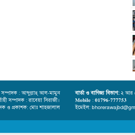
্ত সম্পাদক : আব্দুল্লাহ্ আল-মামুন
বার্তা ও বাণিজ্য বিভাগ:
২ আর 
র্বাহী সম্পাদক : রাবেয়া সিরাজী।
𝐌𝐨𝐛𝐢𝐥𝐞 : 𝟎𝟏𝟕𝟗𝟔-𝟕𝟕𝟕𝟕𝟓𝟑
াদক ও প্রকাশক: মোঃ শাহজালাল
ইমেইল: bhorerawajbd@gm