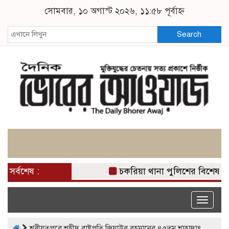
সোমবার, ১০ অগাস্ট ২০২৬, ১১:৫৮ পূর্বাহ্ন
Search
সর্বশেষ :
চকরিয়া থানা পুলিশের বিশেষ 
Toggle
naviga
শরীয়তপুরে শহীদ রাষ্ট্রপতি জিয়াউর রহমানের ৪৫তম শাহাদাৎ