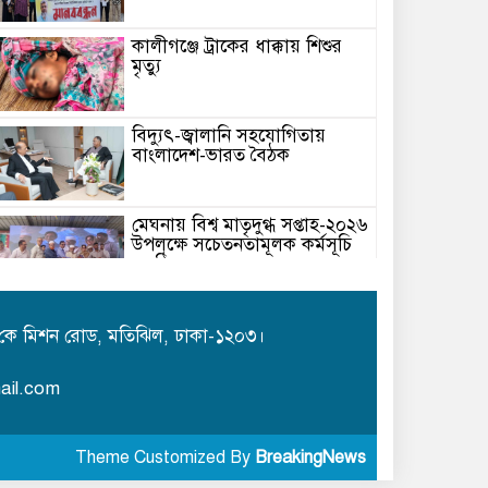
কালীগঞ্জে ট্রাকের ধাক্কায় শিশুর
মৃত্যু
বিদ্যুৎ-জ্বালানি সহযোগিতায়
বাংলাদেশ-ভারত বৈঠক
মেঘনায় বিশ্ব মাতৃদুগ্ধ সপ্তাহ-২০২৬
উপলক্ষে সচেতনতামূলক কর্মসূচি
অনুষ্ঠিত
আইএবিডির সঙ্গে ভারতীয় হাই
কমিশনারের মতবিনিময়
কে মিশন রোড, মতিঝিল, ঢাকা-১২০৩।
ail.com
সশস্ত্র হামলা: মেয়র পদপ্রার্থী
নাফিজ আহমেদ রাজু প্রাণে
Theme Customized By
BreakingNews
বাঁচলেন!