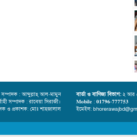
্ত সম্পাদক : আব্দুল্লাহ্ আল-মামুন
বার্তা ও বাণিজ্য বিভাগ:
২ আর 
র্বাহী সম্পাদক : রাবেয়া সিরাজী।
𝐌𝐨𝐛𝐢𝐥𝐞 : 𝟎𝟏𝟕𝟗𝟔-𝟕𝟕𝟕𝟕𝟓𝟑
াদক ও প্রকাশক: মোঃ শাহজালাল
ইমেইল: bhorerawajbd@gm