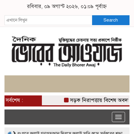
রবিবার, ০৯ অগাস্ট ২০২৬, ০১:০৯ পূর্বাহ্ন
Search
সর্বশেষ :
সড়ক নিরাপত্তায় বিশেষ অবদান র
Toggle
naviga
‎রংপুরে জুলাই গণঅভ্যুত্থান দিবসে জুলাই স্মৃতি স্তম্ভে সর্বস্তরের শ্রদ্ধা