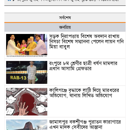
সর্বশেষ
জনপ্রিয়
সড়ক নিরাপত্তায় বিশেষ অবদান রাখায়
নিসচা বিশেষ সম্মাননা পেলেন লায়ন গনি
মিয়া বাবুল
রংপুরে ৮ম শ্রেণীর ছাত্রী ধর্ষণ মামলার
প্রধান আসামি গ্রেফতার
কালিগঞ্জে বৃদ্ধাকে লাঠি দিয়ে মারধরের
অভিযোগ, থানায় লিখিত অভিযোগ
জামালপুর বকশীগঞ্জ পুরাতন কারাগারে
এখন মাদক সেবীদের আস্তানা