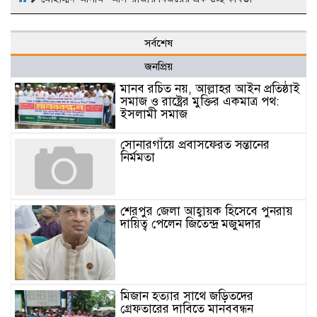
সর্বশেষ
জনপ্রিয়
মানব রচিত নয়, আল্লাহর আইন প্রতিষ্ঠাই
সমাজ ও রাষ্ট্রের মুক্তির একমাত্র পথ:
ইসলামী সমাজ
সোনারগাঁয়ে প্রবাসফেরত সন্তানের
নির্মমতা
শেরপুর জেলা আহ্বায়ক হিসেবে পুনরায়
দায়িত্ব পেলেন জিতেন্দ্র মজুমদার
মিজান হত্যার সাথে জড়িতদের
গ্রেফতারের দাবিতে মানববন্ধন