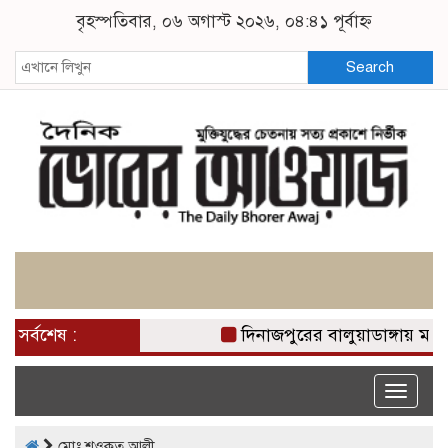
বৃহস্পতিবার, ০৬ অগাস্ট ২০২৬, ০৪:৪১ পূর্বাহ্ন
Search
সর্বশেষ :
দিনাজপুরের বালুয়াডাঙ্গায় মাদ
Toggle
naviga
মোঃ শওকত আলী