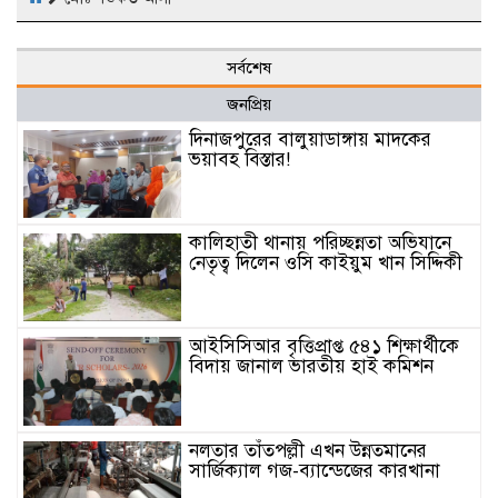
সর্বশেষ
জনপ্রিয়
দিনাজপুরের বালুয়াডাঙ্গায় মাদকের
ভয়াবহ বিস্তার!
কালিহাতী থানায় পরিচ্ছন্নতা অভিযানে
নেতৃত্ব দিলেন ওসি কাইয়ুম খান সিদ্দিকী
আইসিসিআর বৃত্তিপ্রাপ্ত ৫৪১ শিক্ষার্থীকে
বিদায় জানাল ভারতীয় হাই কমিশন
নলতার তাঁতপল্লী এখন উন্নতমানের
সার্জিক্যাল গজ-ব্যান্ডেজের কারখানা