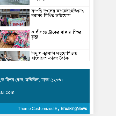
সম্পত্তি দখলের অপচেষ্টা:ইউএনও
বরাবর লিখিত অভিযোগ
কালীগঞ্জে ট্রাকের ধাক্কায় শিশুর
মৃত্যু
বিদ্যুৎ-জ্বালানি সহযোগিতায়
বাংলাদেশ-ভারত বৈঠক
মেঘনায় বিশ্ব মাতৃদুগ্ধ সপ্তাহ-২০২৬
উপলক্ষে সচেতনতামূলক কর্মসূচি
কে মিশন রোড, মতিঝিল, ঢাকা-১২০৩।
অনুষ্ঠিত
ail.com
আইএবিডির সঙ্গে ভারতীয় হাই
কমিশনারের মতবিনিময়
Theme Customized By
BreakingNews