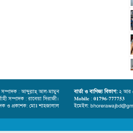
্ত সম্পাদক : আব্দুল্লাহ্ আল-মামুন
বার্তা ও বাণিজ্য বিভাগ:
২ আর 
র্বাহী সম্পাদক : রাবেয়া সিরাজী।
𝐌𝐨𝐛𝐢𝐥𝐞 : 𝟎𝟏𝟕𝟗𝟔-𝟕𝟕𝟕𝟕𝟓𝟑
াদক ও প্রকাশক: মোঃ শাহজালাল
ইমেইল: bhorerawajbd@gm