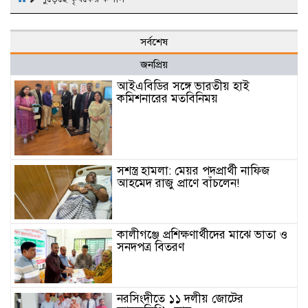
সর্বশেষ
জনপ্রিয়
আইএবিডির সঙ্গে ভারতীয় হাই
কমিশনারের মতবিনিময়
সশস্ত্র হামলা: মেয়র পদপ্রার্থী নাফিজ
আহমেদ রাজু প্রাণে বাঁচলেন!
কালীগঞ্জে প্রশিক্ষণার্থীদের মাঝে ভাতা ও
সনদপত্র বিতরণ
নরসিংদীতে ১১ দলীয় জোটের