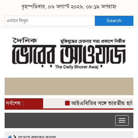
বৃহস্পতিবার, ০৬ অগাস্ট ২০২৬, ০৮:১৯ অপরাহ্ন
Search
সর্বশেষ :
আইএবিডির সঙ্গে ভারতীয় হাই 
Toggle
naviga
পুড়েছে কৃষকের কপাল