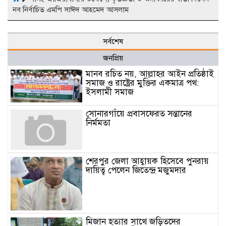
নব নির্বাচিত এমপি সাঈদ আহমেদ আসলাম
সর্বশেষ
জনপ্রিয়
মানব রচিত নয়, আল্লাহর আইন প্রতিষ্ঠাই
সমাজ ও রাষ্ট্রের মুক্তির একমাত্র পথ:
ইসলামী সমাজ
সোনারগাঁয়ে প্রবাসফেরত সন্তানের
নির্মমতা
শেরপুর জেলা আহ্বায়ক হিসেবে পুনরায়
দায়িত্ব পেলেন জিতেন্দ্র মজুমদার
মিজান হত্যার সাথে জড়িতদের