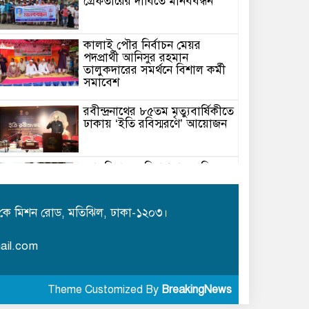
গ্রেফতারের দাবিতে মানববন্ধন
কালাই পৌর নির্বাচন মেয়র
পদপ্রার্থী আনিসুর রহমান
তালুকদারের সমর্থনে বিশাল কর্মী
সমাবেশ
রবীন্দ্রনাথের ৮৫তম মৃত্যুবার্ষিকীতে
ঢাকায় ‘ইতি রবিস্মরণে’ আয়োজন
ন্যায়বিচার ও নিরাপত্তার দাবিতে
কঠোর আন্দোলনের সূচনা
কে মিশন রোড, মতিঝিল, ঢাকা-১২০৩।
কবিতা /হঠাৎ করে/ এম এম
মিজান
ail.com
কৃত্রিম বন্যা:১০ গ্রাম প্লাবিত :
Theme Customized By
BreakingNews
বসতবাড়ি বিধ্বস্ত পাহাড় ধস:
আহত ৬