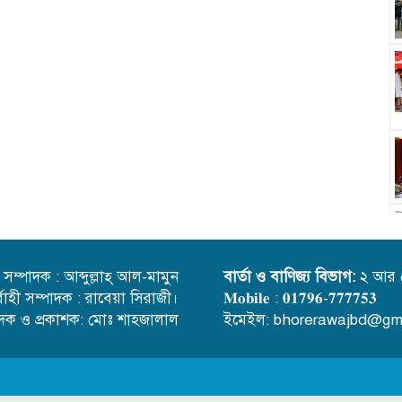
্ত সম্পাদক : আব্দুল্লাহ্ আল-মামুন
বার্তা ও বাণিজ্য বিভাগ:
২ আর 
র্বাহী সম্পাদক : রাবেয়া সিরাজী।
𝐌𝐨𝐛𝐢𝐥𝐞 : 𝟎𝟏𝟕𝟗𝟔-𝟕𝟕𝟕𝟕𝟓𝟑
াদক ও প্রকাশক: মোঃ শাহজালাল
ইমেইল: bhorerawajbd@gm