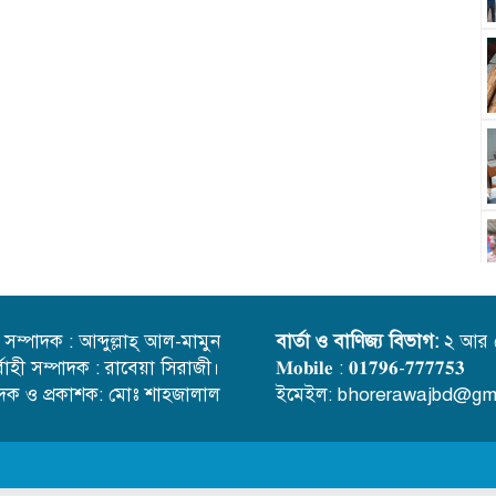
্ত সম্পাদক : আব্দুল্লাহ্ আল-মামুন
বার্তা ও বাণিজ্য বিভাগ:
২ আর 
র্বাহী সম্পাদক : রাবেয়া সিরাজী।
𝐌𝐨𝐛𝐢𝐥𝐞 : 𝟎𝟏𝟕𝟗𝟔-𝟕𝟕𝟕𝟕𝟓𝟑
াদক ও প্রকাশক: মোঃ শাহজালাল
ইমেইল: bhorerawajbd@gm