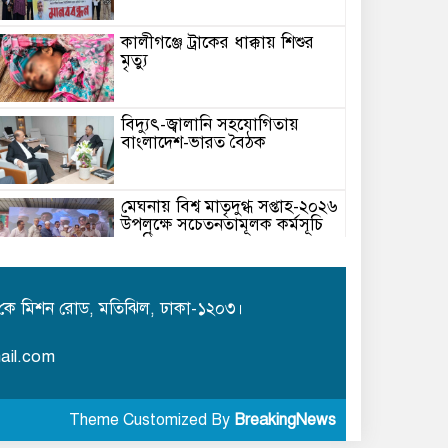
কালীগঞ্জে ট্রাকের ধাক্কায় শিশুর
মৃত্যু
বিদ্যুৎ-জ্বালানি সহযোগিতায়
বাংলাদেশ-ভারত বৈঠক
মেঘনায় বিশ্ব মাতৃদুগ্ধ সপ্তাহ-২০২৬
উপলক্ষে সচেতনতামূলক কর্মসূচি
অনুষ্ঠিত
আইএবিডির সঙ্গে ভারতীয় হাই
কমিশনারের মতবিনিময়
কে মিশন রোড, মতিঝিল, ঢাকা-১২০৩।
ail.com
সশস্ত্র হামলা: মেয়র পদপ্রার্থী
নাফিজ আহমেদ রাজু প্রাণে
Theme Customized By
BreakingNews
বাঁচলেন!