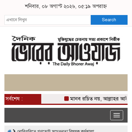
শনিবার, ০৮ অগাস্ট ২০২৬, ০৫:১৯ অপরাহ্ন
Search
সর্বশেষ :
মানব রচিত নয়, আল্লাহর আইন প্র
Toggle
naviga
নোবিপ্রবিতে গণভোট সচেতনতা বিষয়ক কর্মশালা