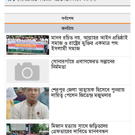
সর্বশেষ
জনপ্রিয়
মানব রচিত নয়, আল্লাহর আইন প্রতিষ্ঠাই
সমাজ ও রাষ্ট্রের মুক্তির একমাত্র পথ:
ইসলামী সমাজ
সোনারগাঁয়ে প্রবাসফেরত সন্তানের
নির্মমতা
শেরপুর জেলা আহ্বায়ক হিসেবে পুনরায়
দায়িত্ব পেলেন জিতেন্দ্র মজুমদার
মিজান হত্যার সাথে জড়িতদের
গ্রেফতারের দাবিতে মানববন্ধন