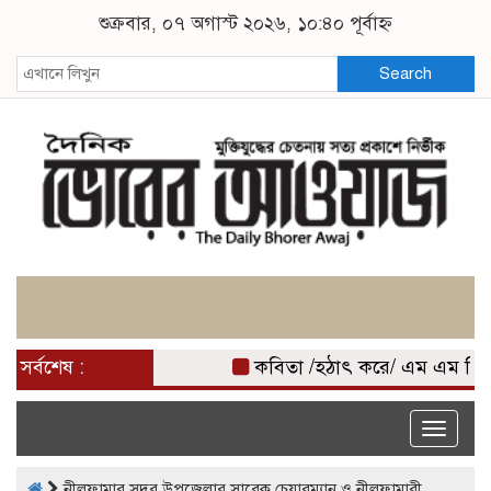
শুক্রবার, ০৭ অগাস্ট ২০২৬, ১০:৪০ পূর্বাহ্ন
Search
সর্বশেষ :
কবিতা /হঠাৎ করে/ এম এম মিজ
Toggle
naviga
নীলফামার সদর উপজেলার সাবেক চেয়ারম্যান ও নীলফামারী