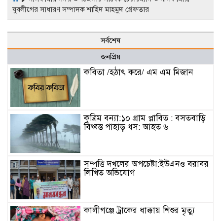
যুবলীগের সাধারণ সম্পাদক শাহিদ মাহমুদ গ্রেফতার
সর্বশেষ
জনপ্রিয়
কবিতা /হঠাৎ করে/ এম এম মিজান
কৃত্রিম বন্যা:১০ গ্রাম প্লাবিত : বসতবাড়ি
বিধ্বস্ত পাহাড় ধস: আহত ৬
সম্পত্তি দখলের অপচেষ্টা:ইউএনও বরাবর
লিখিত অভিযোগ
কালীগঞ্জে ট্রাকের ধাক্কায় শিশুর মৃত্যু