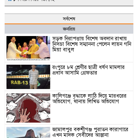
সর্বশেষ
জনপ্রিয়
সড়ক নিরাপত্তায় বিশেষ অবদান রাখায়
নিসচা বিশেষ সম্মাননা পেলেন লায়ন গনি
মিয়া বাবুল
রংপুরে ৮ম শ্রেণীর ছাত্রী ধর্ষণ মামলার
প্রধান আসামি গ্রেফতার
কালিগঞ্জে বৃদ্ধাকে লাঠি দিয়ে মারধরের
অভিযোগ, থানায় লিখিত অভিযোগ
জামালপুর বকশীগঞ্জ পুরাতন কারাগারে
এখন মাদক সেবীদের আস্তানা