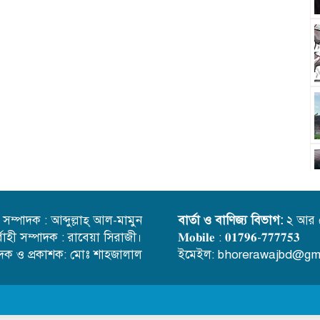
্ত সম্পাদক : আব্দুল্লাহ্ আল-মামুন
বার্তা ও বাণিজ্য বিভাগ:
২ আর 
র্বাহী সম্পাদক : রাবেয়া সিরাজী।
𝐌𝐨𝐛𝐢𝐥𝐞 : 𝟎𝟏𝟕𝟗𝟔-𝟕𝟕𝟕𝟕𝟓𝟑
াদক ও প্রকাশক: মোঃ শাহজালাল
ইমেইল: bhorerawajbd@gm