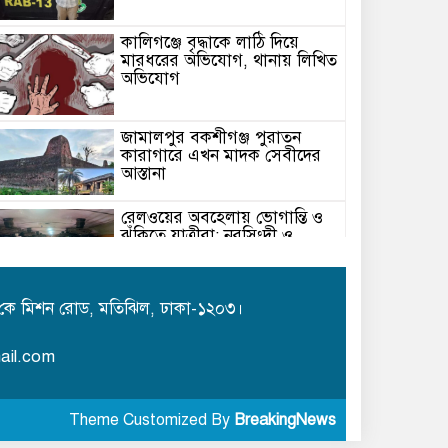
কালিগঞ্জে বৃদ্ধাকে লাঠি দিয়ে
মারধরের অভিযোগ, থানায় লিখিত
অভিযোগ
জামালপুর বকশীগঞ্জ পুরাতন
কারাগারে এখন মাদক সেবীদের
আস্তানা
রেলওয়ের অবহেলায় ভোগান্তি ও
ঝুঁকিতে যাত্রীরা: নরসিংদী ও
জিনারদীতে চরম দুর্ভোগ
কবিতা /ছোট গল্প/ এম এম মিজান
কে মিশন রোড, মতিঝিল, ঢাকা-১২০৩।
ail.com
বিদেশি ফলে দিনাজপুরের যুবক
কামাল
Theme Customized By
BreakingNews