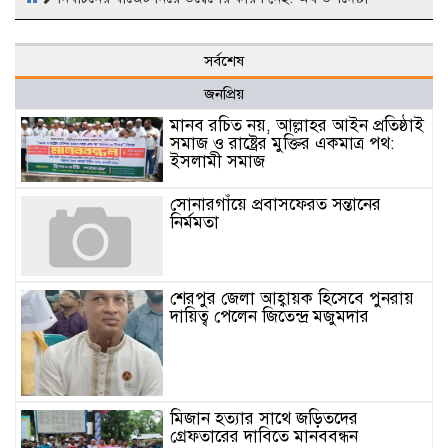
সর্বশেষ
জনপ্রিয়
মানব রচিত নয়, আল্লাহর আইন প্রতিষ্ঠাই
সমাজ ও রাষ্ট্রের মুক্তির একমাত্র পথ:
ইসলামী সমাজ
সোনারগাঁয়ে প্রবাসফেরত সন্তানের
নির্মমতা
শেরপুর জেলা আহ্বায়ক হিসেবে পুনরায়
দায়িত্ব পেলেন জিতেন্দ্র মজুমদার
মিজান হত্যার সাথে জড়িতদের
গ্রেফতারের দাবিতে মানববন্ধন