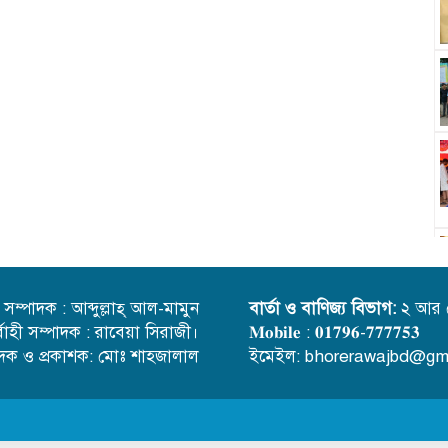
্ত সম্পাদক : আব্দুল্লাহ্ আল-মামুন
বার্তা ও বাণিজ্য বিভাগ:
২ আর 
র্বাহী সম্পাদক : রাবেয়া সিরাজী।
𝐌𝐨𝐛𝐢𝐥𝐞 : 𝟎𝟏𝟕𝟗𝟔-𝟕𝟕𝟕𝟕𝟓𝟑
াদক ও প্রকাশক: মোঃ শাহজালাল
ইমেইল: bhorerawajbd@gm