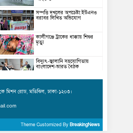
সম্পত্তি দখলের অপচেষ্টা:ইউএনও
বরাবর লিখিত অভিযোগ
কালীগঞ্জে ট্রাকের ধাক্কায় শিশুর
মৃত্যু
বিদ্যুৎ-জ্বালানি সহযোগিতায়
বাংলাদেশ-ভারত বৈঠক
মেঘনায় বিশ্ব মাতৃদুগ্ধ সপ্তাহ-২০২৬
উপলক্ষে সচেতনতামূলক কর্মসূচি
কে মিশন রোড, মতিঝিল, ঢাকা-১২০৩।
অনুষ্ঠিত
ail.com
আইএবিডির সঙ্গে ভারতীয় হাই
কমিশনারের মতবিনিময়
Theme Customized By
BreakingNews