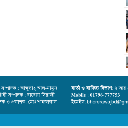
্ত সম্পাদক : আব্দুল্লাহ্ আল-মামুন
বার্তা ও বাণিজ্য বিভাগ:
২ আর 
র্বাহী সম্পাদক : রাবেয়া সিরাজী।
𝐌𝐨𝐛𝐢𝐥𝐞 : 𝟎𝟏𝟕𝟗𝟔-𝟕𝟕𝟕𝟕𝟓𝟑
াদক ও প্রকাশক: মোঃ শাহজালাল
ইমেইল: bhorerawajbd@gm