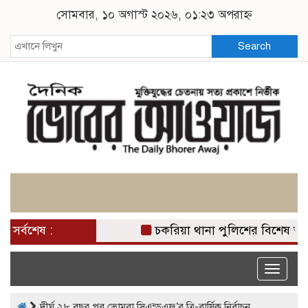
সোমবার, ১০ অগাস্ট ২০২৬, ০১:২৩ অপরাহ্ন
Search
সর্বশেষ :
চকরিয়া থানা পুলিশের বিশেষ অ
Toggle
naviga
দীর্ঘ ২৮ বছর পর ভোমরা সিএন্ডএফ’র ত্রি-বার্ষিক নির্বাচন