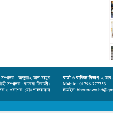
্ত সম্পাদক : আব্দুল্লাহ্ আল-মামুন
বার্তা ও বাণিজ্য বিভাগ:
২ আর 
র্বাহী সম্পাদক : রাবেয়া সিরাজী।
𝐌𝐨𝐛𝐢𝐥𝐞 : 𝟎𝟏𝟕𝟗𝟔-𝟕𝟕𝟕𝟕𝟓𝟑
াদক ও প্রকাশক: মোঃ শাহজালাল
ইমেইল: bhorerawajbd@gm