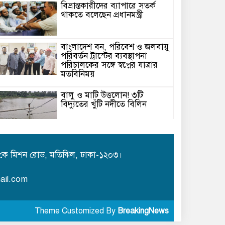
বিভ্রান্তকারীদের ব্যাপারে সতর্ক
থাকতে বলেছেন প্রধানমন্ত্রী
বাংলাদেশ বন, পরিবেশ ও জলবায়ু
পরিবর্তন ট্রাস্টের ব্যবস্থাপনা
পরিচালকের সঙ্গে স্বপ্নের যাত্রার
মতবিনিময়
বালু ও মাটি উত্তলোন! ৩টি
বিদ্যুতের খুঁটি নদীতে বিলিন
উত্তাল পদ্মায় খেয়া নৌকায় যাত্রী
পারাপার ॥ দুর্ঘটনার আশঙ্কা
কে মিশন রোড, মতিঝিল, ঢাকা-১২০৩।
সিলেট জুড়ে বিষধর সাপ গুলো
ail.com
জঙ্গল ছেড়ে লোকালয়ে আশ্রয়
খুঁজছে
Theme Customized By
BreakingNews
আন্তর্জাতিক আদিবাসী দিবস