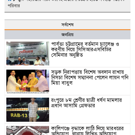
পরিবার
সর্বশেষ
জনপ্রিয়
পার্বত্য চট্টগ্রামের বর্তমান চ্যালেঞ্জ ও
করণীয় নিয়ে সিসিআরএসবিডির
সেমিনার অনুষ্ঠিত
সড়ক নিরাপত্তায় বিশেষ অবদান রাখায়
নিসচা বিশেষ সম্মাননা পেলেন লায়ন গনি
মিয়া বাবুল
রংপুরে ৮ম শ্রেণীর ছাত্রী ধর্ষণ মামলার
প্রধান আসামি গ্রেফতার
কালিগঞ্জে বৃদ্ধাকে লাঠি দিয়ে মারধরের
অভিযোগ, থানায় লিখিত অভিযোগ