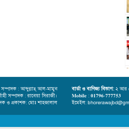
্ত সম্পাদক : আব্দুল্লাহ্ আল-মামুন
বার্তা ও বাণিজ্য বিভাগ:
২ আর 
র্বাহী সম্পাদক : রাবেয়া সিরাজী।
𝐌𝐨𝐛𝐢𝐥𝐞 : 𝟎𝟏𝟕𝟗𝟔-𝟕𝟕𝟕𝟕𝟓𝟑
াদক ও প্রকাশক: মোঃ শাহজালাল
ইমেইল: bhorerawajbd@gm