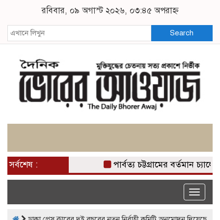
রবিবার, ০৯ অগাস্ট ২০২৬, ০৩:৪৫ অপরাহ্ন
Search
সর্বশেষ :
পার্বত্য চট্টগ্রামের বর্তমান চ্য
Toggle
naviga
ঢাকা প্রেস ক্লাবের দুই বছরের নতুন নির্বাহী কমিটি অনুমোদন দিয়েছে