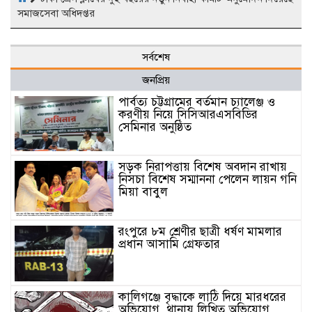
সমাজসেবা অধিদপ্তর
সর্বশেষ
জনপ্রিয়
পার্বত্য চট্টগ্রামের বর্তমান চ্যালেঞ্জ ও
করণীয় নিয়ে সিসিআরএসবিডির
সেমিনার অনুষ্ঠিত
সড়ক নিরাপত্তায় বিশেষ অবদান রাখায়
নিসচা বিশেষ সম্মাননা পেলেন লায়ন গনি
মিয়া বাবুল
রংপুরে ৮ম শ্রেণীর ছাত্রী ধর্ষণ মামলার
প্রধান আসামি গ্রেফতার
কালিগঞ্জে বৃদ্ধাকে লাঠি দিয়ে মারধরের
অভিযোগ, থানায় লিখিত অভিযোগ