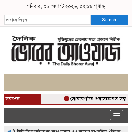
শনিবার, ০৮ অগাস্ট ২০২৬, ০২:১৬ পূর্বাহ্ন
Search
সর্বশেষ :
সোনারগাঁয়ে প্রবাসফেরত সন্তানে
Toggle
naviga
ডিসি হিলে বর্ষবরণের মঞ্চে হামলা: ৪৭ বছরের সাংস্কৃতিক ঐতিহ্যে