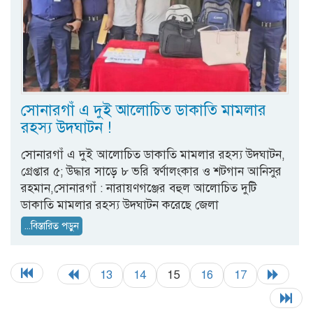
সোনারগাঁ এ দুই আলোচিত ডাকাতি মামলার
রহস্য উদঘাটন !
সোনারগাঁ এ দুই আলোচিত ডাকাতি মামলার রহস্য উদঘাটন,
গ্রেপ্তার ৫; উদ্ধার সাড়ে ৮ ভরি স্বর্ণালংকার ও শটগান আনিসুর
রহমান,সোনারগাঁ : নারায়ণগঞ্জের বহুল আলোচিত দুটি
ডাকাতি মামলার রহস্য উদঘাটন করেছে জেলা
...বিস্তারিত পড়ুন
13
14
15
16
17