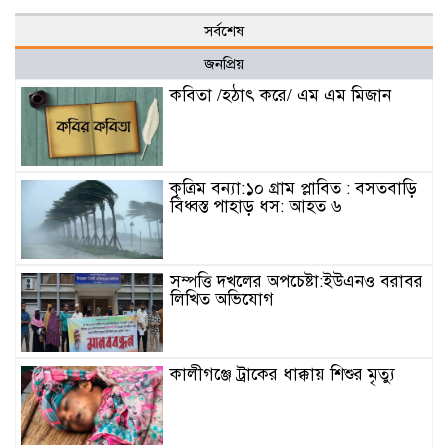
সর্বশেষ
জনপ্রিয়
কবিতা /হঠাৎ করে/ এম এম মিজান
কৃত্রিম বন্যা:১০ গ্রাম প্লাবিত : বসতবাড়ি
বিধ্বস্ত পাহাড় ধস: আহত ৬
সম্পত্তি দখলের অপচেষ্টা:ইউএনও বরাবর
লিখিত অভিযোগ
কালীগঞ্জে ট্রাকের ধাক্কায় শিশুর মৃত্যু