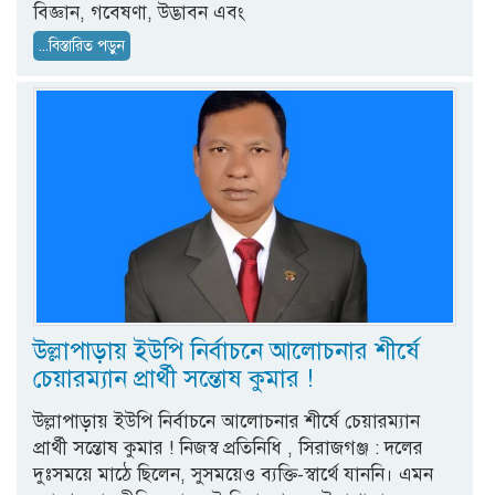
বিজ্ঞান, গবেষণা, উদ্ভাবন এবং
...বিস্তারিত পড়ুন
উল্লাপাড়ায় ইউপি নির্বাচনে আলোচনার শীর্ষে
চেয়ারম্যান প্রার্থী সন্তোষ কুমার !
উল্লাপাড়ায় ইউপি নির্বাচনে আলোচনার শীর্ষে চেয়ারম্যান
প্রার্থী সন্তোষ কুমার ! নিজস্ব প্রতিনিধি , সিরাজগঞ্জ : দলের
দুঃসময়ে মাঠে ছিলেন, সুসময়েও ব্যক্তি-স্বার্থে যাননি। এমন