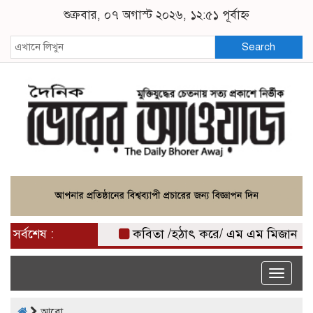
শুক্রবার, ০৭ অগাস্ট ২০২৬, ১২:৫১ পূর্বাহ্ন
Search
সর্বশেষ :
কবিতা /হঠাৎ করে/ এম এম মিজান
কৃত্র
Toggle
naviga
আরো