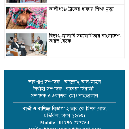
কালীগঞ্জে ট্রাকের ধাক্কায় শিশুর মৃত্যু
বিদ্যুৎ-জ্বালানি সহযোগিতায় বাংলাদেশ-
ভারত বৈঠক
মেঘনায় বিশ্ব মাতৃদুগ্ধ সপ্তাহ-২০২৬
উপলক্ষে সচেতনতামূলক কর্মসূচি অনুষ্ঠিত
ভারপ্রাপ্ত সম্পাদক : আব্দুল্লাহ্ আল-মামুন
নির্বাহী সম্পাদক : রাবেয়া সিরাজী।
আইএবিডির সঙ্গে ভারতীয় হাই
কমিশনারের মতবিনিময়
সম্পাদক ও প্রকাশক: মোঃ শাহজালাল
বার্তা ও বাণিজ্য বিভাগ:
২ আর কে মিশন রোড,
মতিঝিল, ঢাকা-১২০৩।
𝐌𝐨𝐛𝐢𝐥𝐞 : 𝟎𝟏𝟕𝟗𝟔-𝟕𝟕𝟕𝟕𝟓𝟑
সশস্ত্র হামলা: মেয়র পদপ্রার্থী নাফিজ