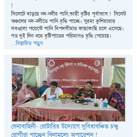
!
সিলেটে বাড়ছে নদ-নদীর পানি,ভারী বৃষ্টির পূর্বাভাস ! সিলেট
অঞ্চলের নদ-নদীতে পানি বৃদ্ধি পাচ্ছে। সুরমা কুশিয়ারার
সবগুলো পয়েন্টে পানি বিপদসীমার কাছাকাছি চলে এসেছে।
গত দুই দিন ধরে বৃষ্টিপাতের পরিমাণও বৃদ্ধি পেয়েছে।
...বিস্তারিত পড়ুন
সেনাবাহিনী- রোটারির উদ্যোগে সুবিধাবঞ্চিত চক্ষু
রোগীরা পাচ্ছেন বিনামূল্যে অপারেশন !