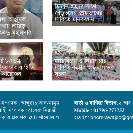
মিজান হত্যার সাথে
জড়িতদের গ্রেফতারের
দাবিতে মানববন্ধন
েলা আহ্বায়ক
নরায় দায়িত্ব
েন্দ্র মজুমদার
াথের ৮৫তম
ন্যায়বিচার ও নিরাপত্তার
ষিকীতে ঢাকায় ‘ইতি
দাবিতে কঠোর আন্দোলনের
ে’ আয়োজন
সূচনা
্ত সম্পাদক : আব্দুল্লাহ্ আল-মামুন
বার্তা ও বাণিজ্য বিভাগ:
২ আর 
র্বাহী সম্পাদক : রাবেয়া সিরাজী।
𝐌𝐨𝐛𝐢𝐥𝐞 : 𝟎𝟏𝟕𝟗𝟔-𝟕𝟕𝟕𝟕𝟓𝟑
াদক ও প্রকাশক: মোঃ শাহজালাল
ইমেইল: bhorerawajbd@gm