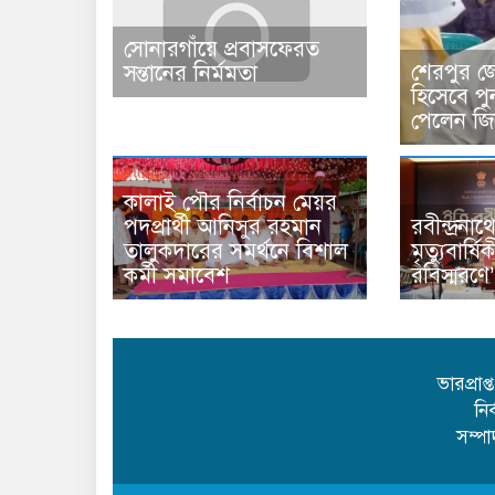
সোনারগাঁয়ে প্রবাসফেরত
শেরপুর জ
সন্তানের নির্মমতা
হিসেবে পু
পেলেন জিত
কালাই পৌর নির্বাচন মেয়র
পদপ্রার্থী আনিসুর রহমান
রবীন্দ্রন
তালুকদারের সমর্থনে বিশাল
মৃত্যুবার্
কর্মী সমাবেশ
রবিস্মরণ
ভারপ্রাপ
নি
সম্প