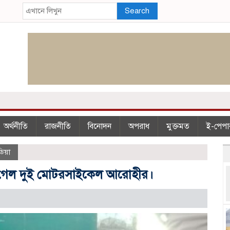
Search
অর্থনীতি
রাজনীতি
বিনোদন
অপরাধ
মুক্তমত
ই-পেপা
িয়া
্রাণ গেল দুই মোটরসাইকেল আরোহীর।