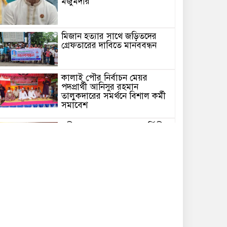
মজুমদার
মিজান হত্যার সাথে জড়িতদের
গ্রেফতারের দাবিতে মানববন্ধন
কালাই পৌর নির্বাচন মেয়র
পদপ্রার্থী আনিসুর রহমান
তালুকদারের সমর্থনে বিশাল কর্মী
সমাবেশ
রবীন্দ্রনাথের ৮৫তম মৃত্যুবার্ষিকীতে
ঢাকায় ‘ইতি রবিস্মরণে’ আয়োজন
ন্যায়বিচার ও নিরাপত্তার দাবিতে
কঠোর আন্দোলনের সূচনা
কবিতা /হঠাৎ করে/ এম এম
মিজান